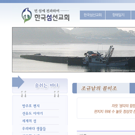
한국섬선교회
항해일지