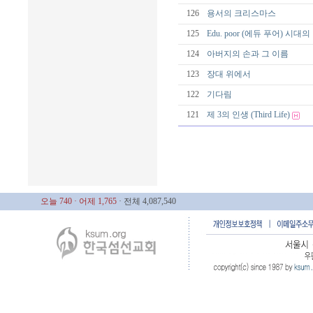
126
용서의 크리스마스
125
Edu. poor (에듀 푸어) 시
124
아버지의 손과 그 이름
123
장대 위에서
122
기다림
121
제 3의 인생 (Third Life)
오늘 740
· 어제 1,765
· 전체 4,087,540