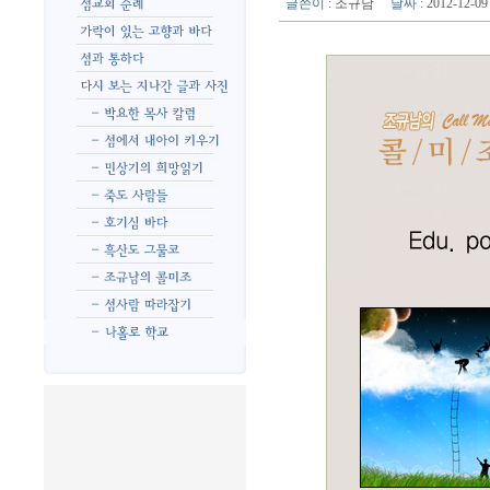
글쓴이
:
조규남
날짜
: 2012-12-