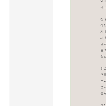
아가
파도
참 
야만
게 
제 
금의
들려
실임을
위 
구름
는 
습니
름 
그런