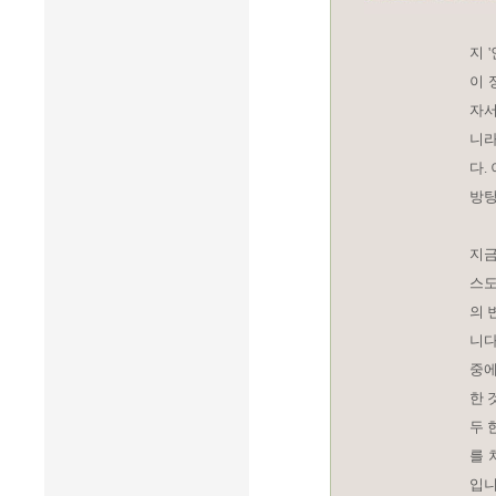
지 
이 
자서
니라
다.
방탕
지금
스도
의 
니다
중에
한 
두 
를 
입니