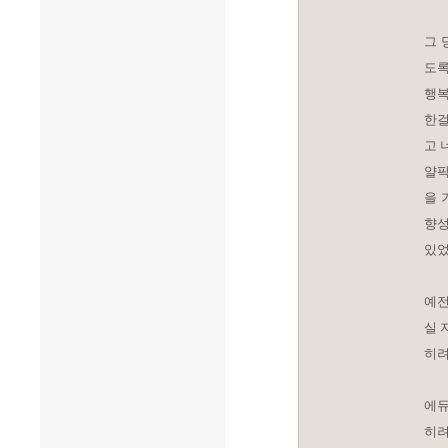
그 
도록
행복
한걸
고 
얄팍
을 
향성
있었
예전
실 
히려
에듀
히려