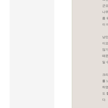
군요
나무
름 
이 
낭만
이요
않기
때문
일 
크리
를 
하였
도 
다.