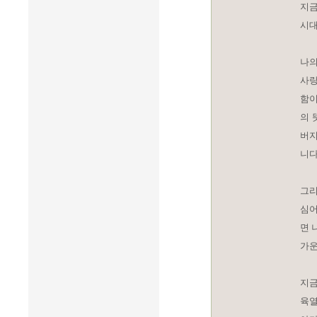
지금
시대
나의
사랑
함이
의 
버지
니다
그리
심어
면 
가운
지금
육열