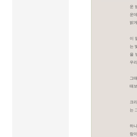
운 
운데
밝게
이 
는 
을 
우리
그때
때보
크리
는 
하나
랑이