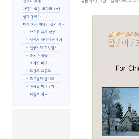
글쓴이
:
조규남
날짜
: 2012-12-