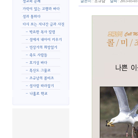
글쓴이
:
조규남
날짜
: 2013-03-