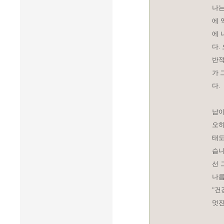
나는
에 
에 
다.
반적
가 
다.
남이
오히
태도
습니
선 
나름
"건
멋진