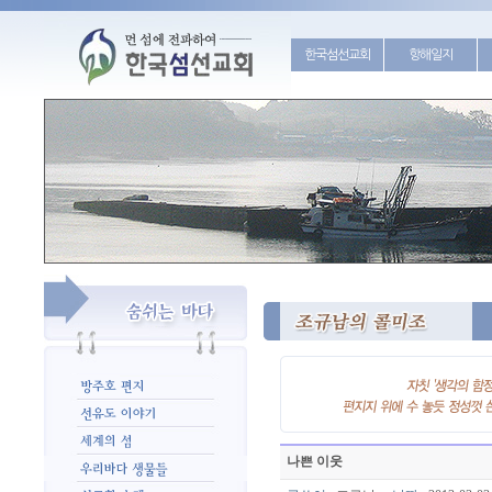
한국섬선교회
항해일지
나쁜 이웃