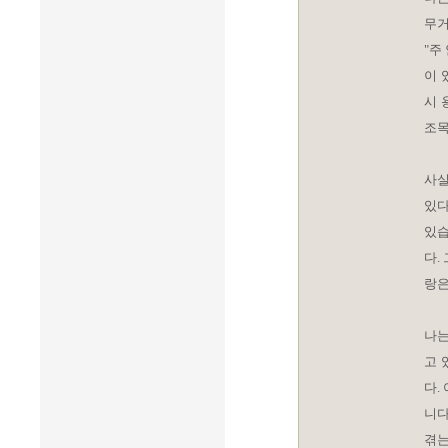
무거
"주
이 
시 
조목
사실
있다
있습
다.
랑은
나는
고 
다.
니다
겪는