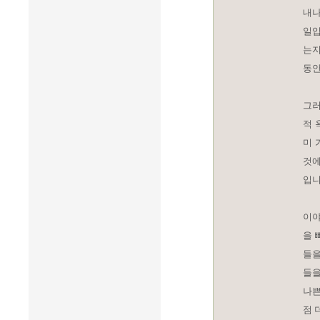
내나
일입
는지
동안
그러
적 
미 
것에
입니
이야
을 
들을
들을
나쁜
점 