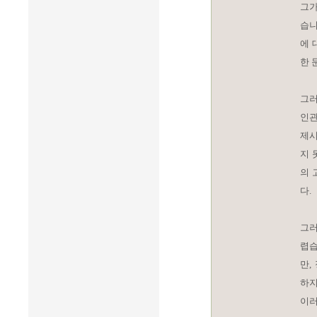
그가
습니
에 
한 
그러
인관
제시
지 
의 
다.
그러
렵습
만,
하지
이러