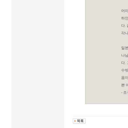
어미
하얀
다.
각나
일본
나님
다.
수밖
음이
쁜 
- 