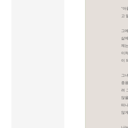
"아
고 
그에
삶에
제는
이처
이 
그녀
종용
려 
않을
떠나
않게
나는