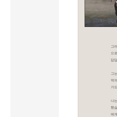
그러
으로
답답
그는
역의
가도
나는
했습
에게