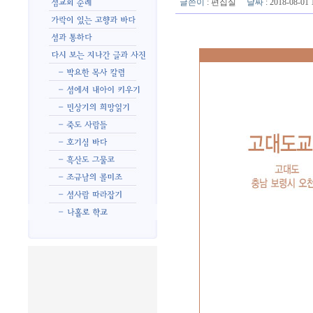
글쓴이
:
편집실
날짜
: 2018-08-0