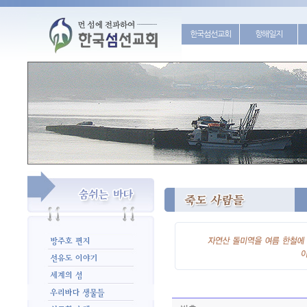
한국섬선교회
항해일지