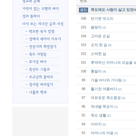
번호
죽도에도 사람이 살고 있었네
106
반가운 빗소리
105
봄맞이
(1)
104
고마운 손길
103
오직 한 길
(3)
102
소박한 삶
101
후덕하신 어머니의 모습을 
100
통발이
(4)
99
가을 바다와 기다림
(2)
98
활기찬 여름바다
(2)
97
여유로운 죽도풍경
(3)
96
막내딸 똑순이
(1)
95
죽도 생활
(2)
94
이바지
(5)
93
어머니의 마음
(3)