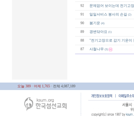
92
문제없어 보이는데 전기고장
91
일일서비스 봉사의 손길
(2)
90
봄기운
(4)
89
갱변닦아요
(1)
88
"전기고장으로 감기 기운이 
87
사철나무
(3)
오늘 389
· 어제 1,765
· 전체 4,087,189