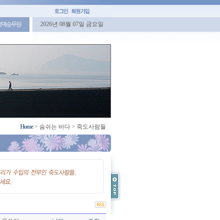
2026년 08월 07일 금요일
명예승무원
Home
>
숨쉬는 바다
>
죽도사람들