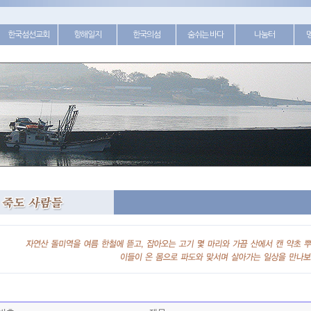
한국섬선교회
항해일지
한국의섬
숨쉬는 바다
나눔터