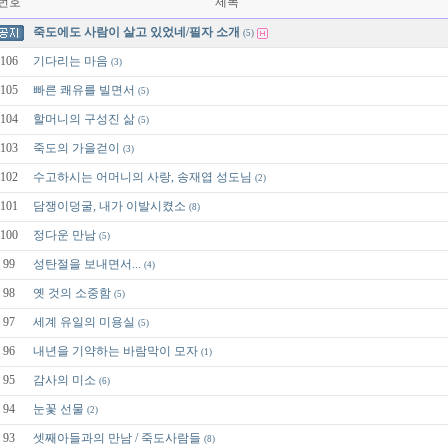
번호
제목
죽도에도 사람이 살고 있었네/필자 소개
(5)
106
기다리는 마음
(3)
105
빠른 쾌유를 빌면서
(5)
104
할머니의 구성진 삶
(5)
103
죽도의 가을걷이
(3)
102
수고하시는 어머니의 사랑, 송재엽 성도님
(2)
101
담쟁이덩굴, 내가 이발시켰소
(8)
100
정다운 만남
(5)
99
성탄절을 보내면서...
(4)
98
옛 것의 소중함
(5)
97
세계 유일의 미용실
(5)
96
내년을 기약하는 바람막이 모자
(1)
95
감사의 미소
(6)
94
눈꽃 선물
(2)
93
셋째아들과의 만남 / 죽도사람들
(8)