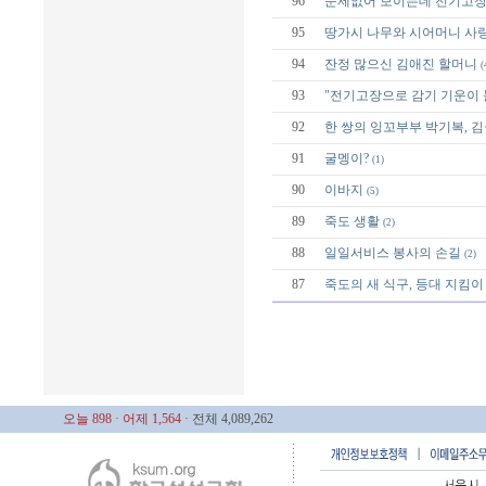
96
문제없어 보이는데 전기고장
95
땅가시 나무와 시어머니 사
94
잔정 많으신 김애진 할머니
(
93
"전기고장으로 감기 기운이 
92
한 쌍의 잉꼬부부 박기복, 김
91
굴멩이?
(1)
90
이바지
(5)
89
죽도 생활
(2)
88
일일서비스 봉사의 손길
(2)
87
죽도의 새 식구, 등대 지킴이
오늘 898
· 어제 1,564
· 전체 4,089,262