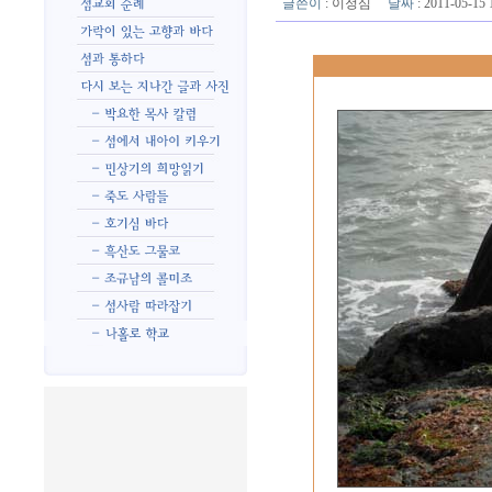
글쓴이
:
이정심
날짜
: 2011-05-1