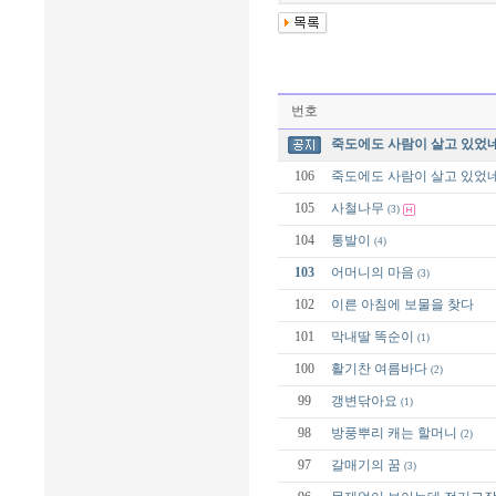
번호
죽도에도 사람이 살고 있었네
106
죽도에도 사람이 살고 있었네
105
사철나무
(3)
104
통발이
(4)
103
어머니의 마음
(3)
102
이른 아침에 보물을 찾다
101
막내딸 똑순이
(1)
100
활기찬 여름바다
(2)
99
갱변닦아요
(1)
98
방풍뿌리 캐는 할머니
(2)
97
갈매기의 꿈
(3)