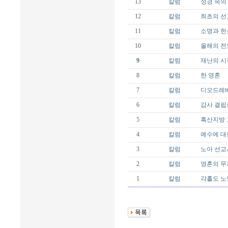
13
칼럼
성경 속의 
12
칼럼
최초의 선
11
칼럼
소명과 헌
10
칼럼
올해의 전
9
칼럼
재난의 시
8
칼럼
한 영혼
7
칼럼
디오드레
6
칼럼
감사 결핍
5
칼럼
흑산지방 
4
칼럼
예수에 대
3
칼럼
노아 선교
2
칼럼
영혼의 무
1
칼럼
각흘도 노