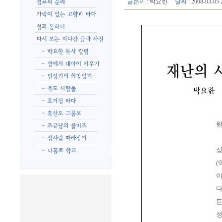
글쓴이
:
박요한
날짜
: 2008-03-0
원
성
(
이
다
든
성