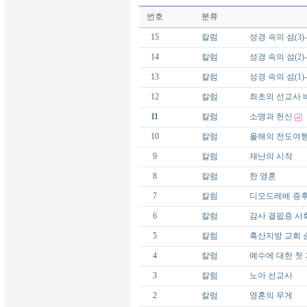
번호
분류
15
칼럼
성경 속의 섬(3
14
칼럼
성경 속의 섬(2)
13
칼럼
성경 속의 섬(1
12
칼럼
최초의 선교사 
11
칼럼
소명과 헌신
10
칼럼
올해의 전도여
9
칼럼
재난의 시작
8
칼럼
한 영혼
7
칼럼
디오드레베 증
6
칼럼
감사 결핍증 사
5
칼럼
흑산지방 교회 
4
칼럼
예수에 대한 첫
3
칼럼
노아 선교사
2
칼럼
영혼의 무게