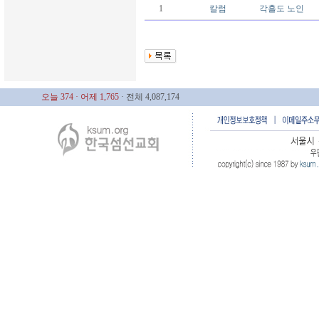
1
칼럼
각흘도 노인
오늘 374
· 어제 1,765
· 전체 4,087,174