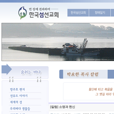
한국섬선교회
항해일지
[칼럼] 소명과 헌신