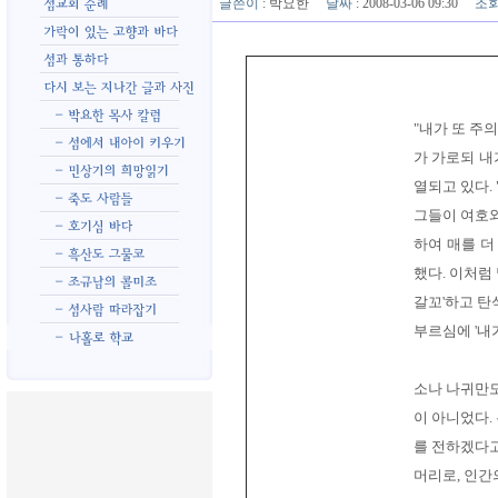
글쓴이
:
박요한
날짜
: 2008-03-06 09:30
조
"내가 또 주
가 가로되 내
열되고 있다.
그들이 여호와
하여 매를 더
했다. 이처럼
갈꼬'하고 탄
부르심에 '내
소나 나귀만도
이 아니었다.
를 전하겠다고
머리로, 인간