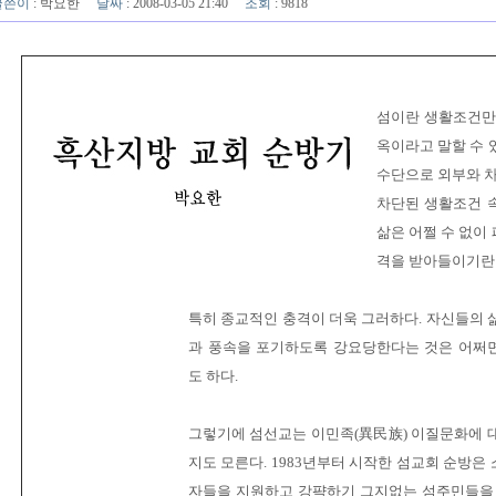
글쓴이
:
박요한
날짜
: 2008-03-05 21:40
조회
: 9818
섬이란 생활조건만
옥이라고 말할 수 
수단으로 외부와 차
차단된 생활조건 
삶은 어쩔 수 없이
격을 받아들이기란 
특히 종교적인 충격이 더욱 그러하다. 자신들의 
과 풍속을 포기하도록 강요당한다는 것은 어쩌
도 하다.
그렇기에 섬선교는 이민족(異民族) 이질문화에 
지도 모른다. 1983년부터 시작한 섬교회 순방은
자들을 지원하고 강퍅하기 그지없는 섬주민들을 