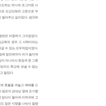
인도하는 하나의 조그마한 시
모은 선교단체의 고문으로 우
서 열어주신 길이었다. 생각하
 형편은 비참하기 그지없었다.
도)교회의 경우 그 사택이라는
어갈 수 있는 오두막집이었다.
바람에 방안에까지 비가 들이쳐
말이 아니어서 된장국 한 그릇
 있어도 학교에 보낼 수 없는
고 말았다.
에 촛불을 켜놓고 예배를 드
가 많은지 강대상 옆에 모기향
면 양식이 떨어져 미역국에 고
지도 않은 식량을 나눠서 절량