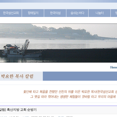
한국섬선교회
항해일지
한국의섬
숨쉬는 바다
나눔터
Home
칼럼] 흑산지방 교회 순방기