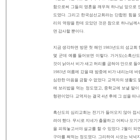
함으로써 그들의 영혼을 깨우쳐 하나님 앞으로 
도였다. 그리고 한국섬선교회라는 단합된 힘을 
리의 역량을 한데 모았던 것은 참으로 하나님께
면 감사할 뿐이다.
지금 생각하면 방문 첫 해인 1983년도의 섬교회
몇 군데 예를 들어보면 이렇다. 가거도(소흑산
것이 낡아서 비가 새고 허리를 굽혀야 안으로 들
1983년 여름에 갔을 때 밤중에 비가 내리는데 
심란한 마음을 금할 수 없었다. 교역자의 생활도 
에 보리밥을 먹는 정도였고, 중학교에 보낼 딸이
형편이었다. 교역자는 결국 4년 후에 그 섬을 떠나
흑산도의 심리교회는 전기가 들어오지 않아 접시
려야 했다. 무시로 지네가 출몰하고 어찌나 모기
을 피워놓고서야 설교를 할 수 있었다. 2월이 되
구마를 쪄먹는 정도였다. 그리하여 사모는 넉넉