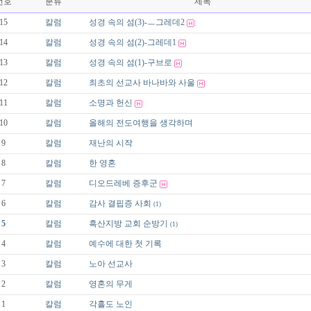
번호
분류
제목
15
칼럼
성경 속의 섬(3)-ㅡ그레데2
14
칼럼
성경 속의 섬(2)-그레데1
13
칼럼
성경 속의 섬(1)-구브로
12
칼럼
최초의 선교사 바나바와 사울
11
칼럼
소명과 헌신
10
칼럼
올해의 전도여행을 생각하며
9
칼럼
재난의 시작
8
칼럼
한 영혼
7
칼럼
디오드레베 증후군
6
칼럼
감사 결핍증 사회
(1)
5
칼럼
흑산지방 교회 순방기
(1)
4
칼럼
예수에 대한 첫 기록
3
칼럼
노아 선교사
2
칼럼
영혼의 무게
1
칼럼
각흘도 노인