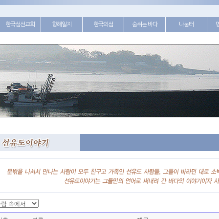
한국섬선교회
항해일지
한국의섬
숨쉬는 바다
나눔터