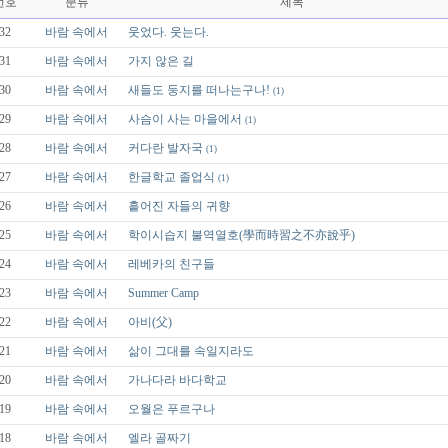
번호
분류
제목
32
바람 속에서
웃었다. 웃는다.
31
바람 속에서
가지 않은 길
30
바람 속에서
새들도 둥지를 떠나는구나!
(1)
29
바람 속에서
사슴이 사는 마을에서
(1)
28
바람 속에서
커다란 발자국
(1)
27
바람 속에서
한글학교 졸업식
(1)
26
바람 속에서
흩어진 자들의 귀향
25
바람 속에서
학이시습지 불역열호(學而時習之不亦說乎)
24
바람 속에서
레베카의 친구들
23
바람 속에서
Summer Camp
22
바람 속에서
아비(父)
21
바람 속에서
삶이 그대를 속일지라도
20
바람 속에서
가나다라 바다학교
19
바람 속에서
오월은 푸르구나
18
바람 속에서
엘라 골짜기