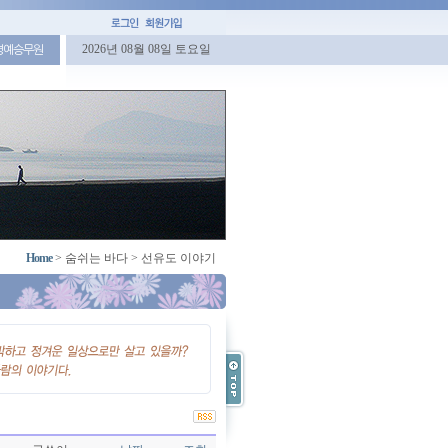
2026년 08월 08일 토요일
명예승무원
Home
>
숨쉬는 바다
>
선유도 이야기