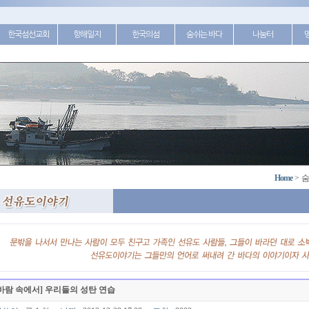
한국섬선교회
항해일지
한국의섬
숨쉬는 바다
나눔터
Home
>
숨
바람 속에서] 우리들의 성탄 연습