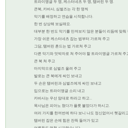
트라이앵글 두 명, 케스터네츠 두 명, 탬버린 두 명.
큰북, 카바사, 심벌즈는 각 한 명씩
악기를 배정하고 연습을 시작합니다.
한 번 상상해 보실래요.
대부분 한 번도 악기를 만져보지 않은 분들이 리듬에 맞춰
가장 쉬운 케스터네츠 잡는 법부터 가르쳐 주고
그담, 탬버린 흔드는 법 가르쳐 주고
다른 악기와 엇박자로 쳐 주어야 할 트라이앵글 가르쳐 주
큰 북 쳐 주고
마지막으로 심벌즈 울려 주고
발로는 큰 북에게 싸인 보내고
두 손은 탬버린과 심벌즈에게 싸인 보내고
입으로는 트라이앵글 소리 내고
카바사는 우선 맘대로 하라고 하고...
목사님은 피아노 쳤다가 플릇 불었다가 하시고.
여러 가지를 한꺼번에 하다 보니 나도 정신없어서 헷갈리고
탬버린 잡은 손에 힘은 잔뜩 들어가 있고
어른들도 엄청 시끄럽습니다.