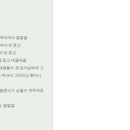
엇박자여서 깔깔깔.
어서 또 웃고.
 또 웃고.
꼽 잡고 데굴데굴.
대원들이 권 집사님에게 그
들 하셔서 그러라고 했더니.
때 범준이가 심벌즈 연주자였
 깔깔깔...