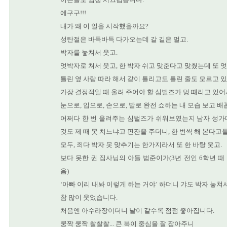
에구구!!!
내가 왜 이 일을 시작했을까요?
성탄절은 바득바득 다가오는데 갈 길은 멀고.
박자를 놓쳐서 웃고.
엇박자로 쳐서 웃고, 한 박자 쉬고 맞춘다고 맞췄는데 또 
틀린 옆 사람 따라 해서 같이 틀리고도 틀린 줄도 모르고 있
가장 결정적일 때 울려 주어야 할 심벌즈가 멍 때리고 있어서
눈으로, 입으로, 손으로, 발로 완전 쇼하는 내 모습 보고 배
어쩌다 한 번 울려주는 심벌즈가 쉬워보였는지 남자 성가
것도 제 때 못 치느냐고 핀잔을 주더니, 한 번씩 해 본다고
모두, 죄다 박자 못 맞추기는 한가지라서 또 한 바탕 웃고.
보다 못한 권 집사님의 아들 범준이가(3년 전인 6학년 
음)
‘아빠 이리 내봐 이렇게 하는 거야’ 하더니 갸도 박자 놓쳐서,
참 많이 웃었습니다.
처음엔 아수라장이더니 날이 갈수록 점점 좋아집니다.
쿵짝 쿵짝 찰찰찰... 큰 북이 중심을 잘 잡아주니