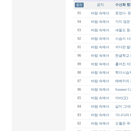
공지
수선화 향
95
바람 속에서
웃었다. 웃
94
바람 속에서
가지 않은
93
바람 속에서
새들도 둥
92
바람 속에서
사슴이 사
91
바람 속에서
커다란 발
90
바람 속에서
한글학교 
89
바람 속에서
흩어진 자
88
바람 속에서
학이시습지
87
바람 속에서
레베카의 
86
바람 속에서
Summer C
85
바람 속에서
아비(父)
84
바람 속에서
삶이 그대
83
바람 속에서
가나다라
82
바람 속에서
오월은 푸