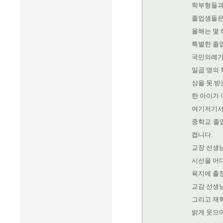
학부형들과
졸업생들은
올해는 몇 
특별한 졸
국민의례가
일곱 명의 
상을 못 받
한 아이가 
여기저기서
중학교 졸
켭니다.
교장 선생
시선을 어
육지에 출장
교감 선생님
그리고 재
밝게 웃으