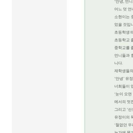
‘안녕, 언
어느 덧 언
소현이는 
었을 것입니
초등학생 
초등학교 졸
중학교를 
언니들과 함
니다.
재학생들의
‘안녕’ 유
너희들이 
‘눈이 오면
에서의 멋진
그리고 ‘선
유정이의 
‘철없던 우
눈가에 물