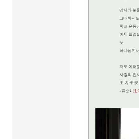
감사와 눈
그때까지도
학교 운동
이제 졸업
듯
하나님께서 
저도 여러
사랑의 인
主.內.平.安
- 류순화
(한