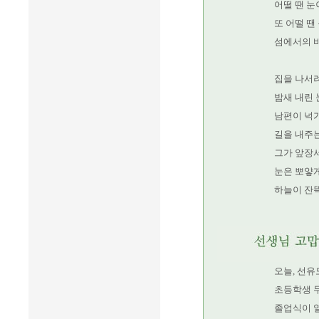
어떨 땐 눈
또 어떨 땐
섬에서의 
집을 나서
밤새 내린 
남편이 넉가
길을 내주는
그가 앞장서
눈은 뽀얗게
하늘이 잔뜩
오늘, 선유
초등학생 두
졸업식이 