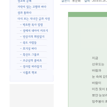
글쓴이
:
류순화
날짜
: 2014-01-2
지금
선유도는
바람과
눈 속에 갇
바람이
미친 듯이
뽀얀 눈보
망주봉이 