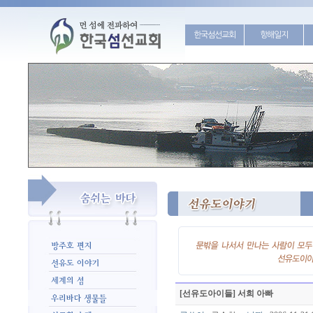
한국섬선교회
항해일지
[선유도아이들] 서희 아빠