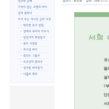
글쓴이
:
류순화
날짜
: 2006-11-2
코
멀
설
7
단
서