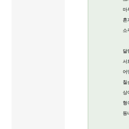
마
혼
소
달
서
어
칠
상
형
동