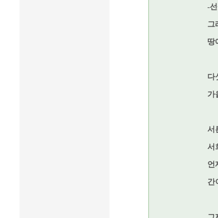
-
그
땅
다
가
서
서
언
간
그