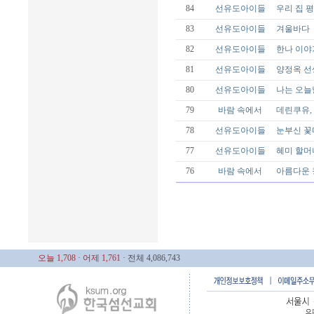
84
선유도아이들
우리 집 
83
선유도아이들
겨울바다
82
선유도아이들
한나 이야
81
선유도아이들
양정옥 선
80
선유도아이들
나는 오늘
79
바람 속에서
데린쿠유,
78
선유도아이들
눈부신 꽃
77
선유도아이들
혜미 할머
76
바람 속에서
아름다운 
오늘 1,708
· 어제 1,761
· 전체 4,086,743