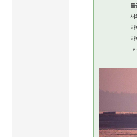
들
서
타
타
- 