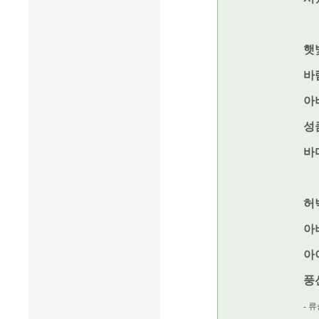
햇
바
아
성
바
허
아
아
풍
- 