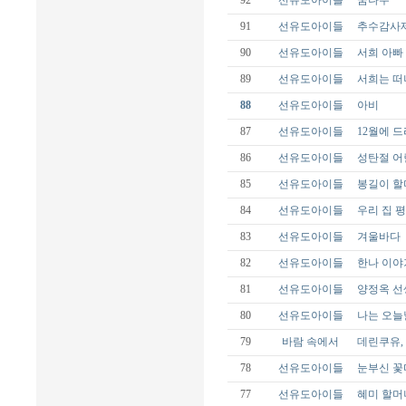
92
선유도아이들
꿈나무
91
선유도아이들
추수감사
90
선유도아이들
서희 아빠
89
선유도아이들
서희는 떠
88
선유도아이들
아비
87
선유도아이들
12월에 
86
선유도아이들
성탄절 어
85
선유도아이들
봉길이 할
84
선유도아이들
우리 집 
83
선유도아이들
겨울바다
82
선유도아이들
한나 이야
81
선유도아이들
양정옥 선
80
선유도아이들
나는 오늘
79
바람 속에서
데린쿠유,
78
선유도아이들
눈부신 꽃
77
선유도아이들
혜미 할머