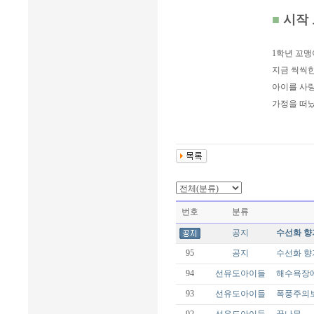
■
시작
1학년 꼬
지금 씩씩한
아이를 사랑
가정을 떠
번호
분류
공지
수선화 향
95
공지
수선화 향
94
선유도아이들
해수욕장
93
선유도아이들
폭풍주의