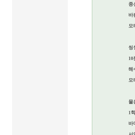
종
바
모
씽
1
해
모
물
1
바
서