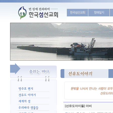
한국섬선교회
항해일지
[선유도아이들] 아비