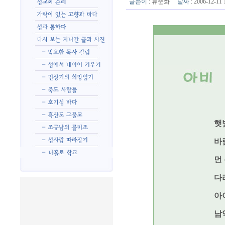
글쓴이
:
류순화
날짜
: 2006-12-1
햇
바람
먼
다
아
남