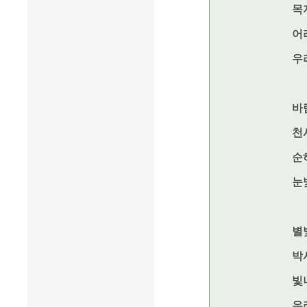
목
어
우
바
천
순
눈
별
박
빛
우