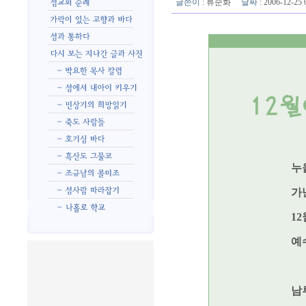
글쓴이
:
류순화
날짜
: 2006-12-2
누
가
1
예
남