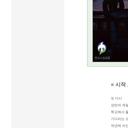
■
시작
또 다시
성탄의 계절
학교에서 
기다리는 오
작년에 쓰던