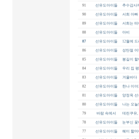
91
선유도아이들
추수감사
90
선유도아이들
서희 아빠
89
선유도아이들
서희는 떠
88
선유도아이들
아비
87
선유도아이들
12월에 
86
선유도아이들
성탄절 어
85
선유도아이들
봉길이 할
84
선유도아이들
우리 집 
83
선유도아이들
겨울바다
82
선유도아이들
한나 이야
81
선유도아이들
양정옥 선
80
선유도아이들
나는 오늘
79
바람 속에서
데린쿠유,
78
선유도아이들
눈부신 꽃
77
선유도아이들
혜미 할머