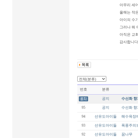
아무리 세
올해는 작은
아이의 수가
그러나 뭐 
아직은 교회
감사합니다
번호
분류
공지
수선화 향
95
공지
수선화 향
94
선유도아이들
해수욕장
93
선유도아이들
폭풍주의
92
선유도아이들
꿈나무