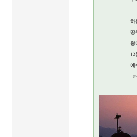
하
땅
왕
1
예
- 