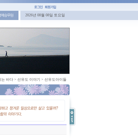
2026년 08월 08일 토요일
명예승무원
쉬는 바다
>
선유도 이야기
>
선유도아이들