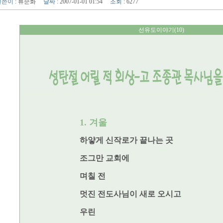
글쓴이
:
류순화
날짜
: 2007-01-01 01:54
조회
: 6277
선유도이야기(10)
1. 겨울
하얗게 신작로가 끝나는 곳
조그만 교회에
며칠 전
멋진 전도사님이 새로 오시고
우린