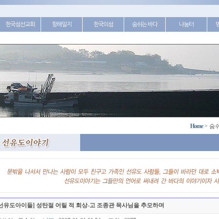
한국섬선교회
항해일지
한국의섬
숨쉬는 바다
나눔터
Home
>
숨
[선유도아이들] 성탄절 어릴 적 회상-고 조종관 목사님을 추모하며