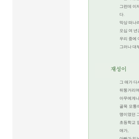
그런데 이제
다.
막상 떠나
오십 여 년
우리 중에 
그러나 대
그 애가 다
뒤뚱거리며 
아무에게나 
골목 모퉁이
맹이였던 그
초등학교 
애가,
아빠가 있