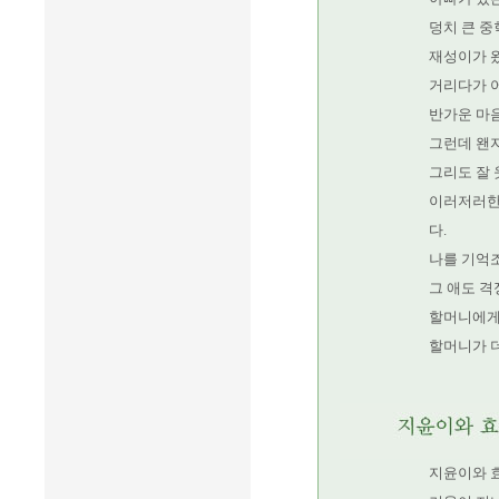
덩치 큰 중
재성이가 왔
거리다가 
반가운 마음
그런데 왠
그리도 잘 
이러저러한
다.
나를 기억
그 애도 
할머니에게
할머니가 더
지윤이와 효