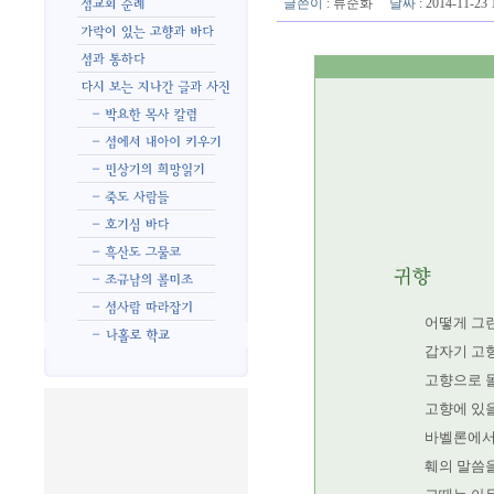
글쓴이
:
류순화
날짜
: 2014-11-2
어떻게 그런
갑자기 고향
고향으로 
고향에 있을
바벨론에서
훼의 말씀