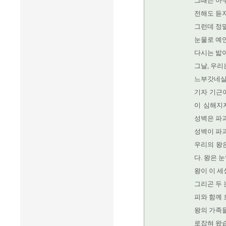
그때는 아무
전해도 듣지
그런데 정말
눈물로 예
다시는 밟아
그날, 우리
느부갓네살 
기자 기근
이 심해지자
성벽은 파
성벽이 파
우리의 왕
다. 왕은 
왕이 이 
그리곤 두 
피와 함께 
왕의 가족
로잡혀 왔