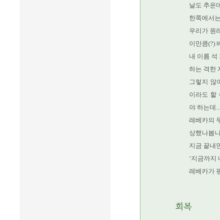
날도 추운
한쪽에서는
우리가 원래
이만큼(?) 
내 이름 석 
하는 격한
그렇지 않
이라도 할 
야 하는데..
레베카의 
상했나봅니
지금 끝내면
‘지금까지 
레베카가 펑