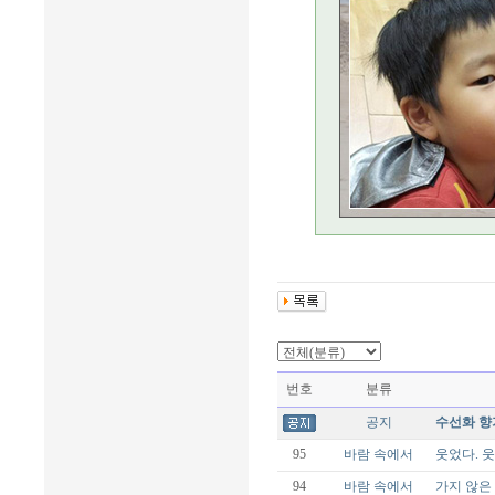
번호
분류
공지
수선화 향
95
바람 속에서
웃었다. 웃
94
바람 속에서
가지 않은