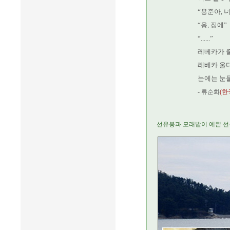
“용준아, 
“응, 집에”
“......”
레베카가 
레베카 울
눈에는 눈
- 류순화
(한
선유봉과 모래밭이 예쁜 선