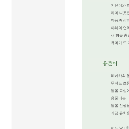
지윤이와 
라마 나욧
아픔과 상
야훼의 언
새 힘을 충
유미가 또 
레베카의 
무녀도 초
돌봄 교실에
용준이는
돌봄 선생님
가끔 유치원
어느 날 1