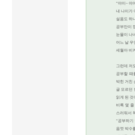
“야이~ 야이
내 나이가
설움도 하
공부만이 
눈물이 나네
어느 날 우
세월아 비켜
그런데 저도
공부할 때를
박힌 거친 
글 모르던 
읽게 된 것
비록 몇 줄
스러워서 목
“공부하기 
음껏 박수를