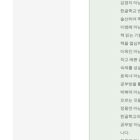
김영자 마
한글학교 
솔선하여 
이병례 마
책 읽는 
책을 열심
이옥인 마
작고 예쁜 
숙제를 성
윤옥녀 마
공부방을 
박복덕 마
모르는 것을
정풍연 마
한글학교의
공부방 마
니다.