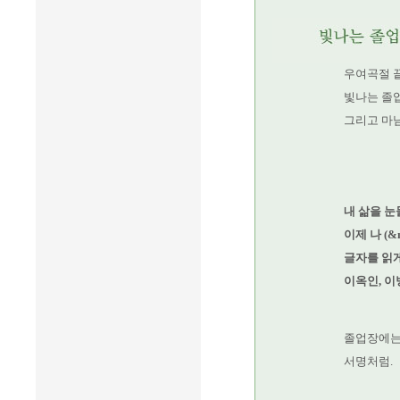
우여곡절 
빛나는 졸
그리고 마
내 삶을 눈
이제 나 (&n
글자를 읽게
이옥인, 이
졸업장에는
서명처럼.