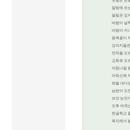
햇빛은 눈꽃
달밤에 보는
달빛은 깊
바람이 살
바람이 지나
동백꽃이 
강아지들은
언덕을 오
교회로 오
아침나절 
어둑신해 
밖을 내다
남편이 오
보얀 눈안
오후 여객
한글학교 
육지에서 