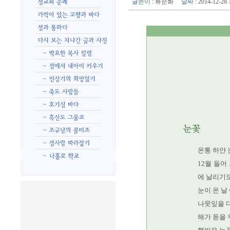
글쓴이
:
류순화
날짜
: 2014-12-2
온통 하얀 
12월 들어
에 날리기도
눈이 온 날
나뭇잎을 다
해가 돋을 