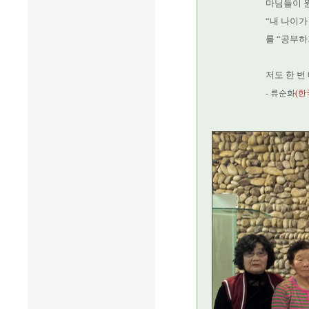
마님들이 
“내 나이가
를 “공부하
저도 한 번
- 류순화
(한