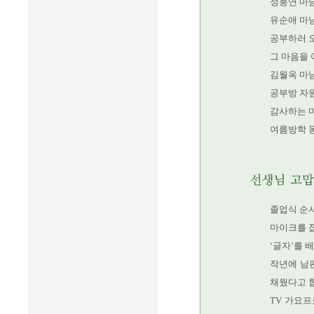
정풍연 마님
유순애 마
공부하러 
그 마음을 
김월옥 마
공부방 자
감사하는 마
여름방학 
졸업식 순서
마이크를 
‘글자’를 
작년에 남
채웠다고 
TV 가요