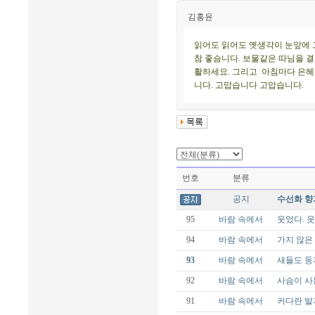
김홍윤
읽어도 읽어도 옛생각이 눈앞에 
참 좋슴니다. 보물같은 따님을 
활하세요. 그리고 아침마다 은혜
니다. 고맙습니다 고맙습니다.
번호
분류
공지
수선화 향
95
바람 속에서
웃었다. 웃
94
바람 속에서
가지 않은
93
바람 속에서
새들도 둥
92
바람 속에서
사슴이 사
91
바람 속에서
커다란 발