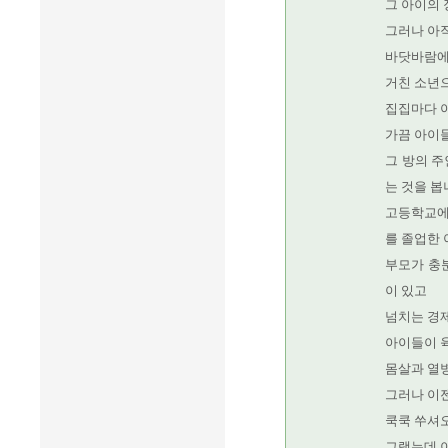
그 아이의 
그러나 아
바닷바람에
거친 소년으
집집마다 
가끔 아이들
그 방의 주
는 것을 봅
고등학교에
를 졸업한 
부모가 충
이 있고
넘치는 경
아이들이 
몸살과 열병
그러나 이젠
쿡쿡 쑤셔
그랬는데 