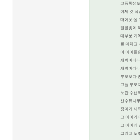
고등학생도 
이제 갓 직
대여섯 살 
얼굴빛이 
대부분 기
를 마치고 
이 아이들
새벽마다 내
새벽마다 내
부모보다 
그들 부모처
노란 수선화
산수유나무
장마가 시
그 아이가 
그 아이의 
그리고 노