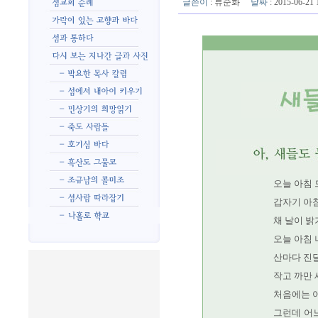
글쓴이
:
류순화
날짜
: 2015-06-2
오늘 아침 
갑자기 아
채 날이 
오늘 아침 
산마다 진
작고 까만
처음에는 
그런데 어느