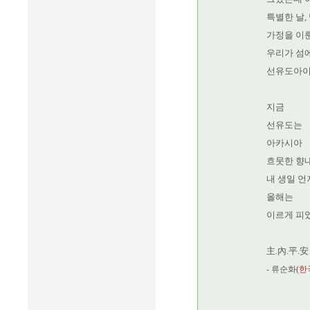
특별한 날,
가정을 이
우리가 섬에
선유도아이들
지금
선유도는
아카시아
흐뭇한 향
내 생일 
올해는
이르게 피
主.內.平.安
- 류순화
(한