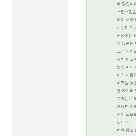
데 말입니
소란스럽습
어미 새가
시간이 지
처음에는 
데 요즘은 
그러다가 
새벽에 교회
분명 어제
아기 새들
어젯밤 늦은
를 가지러 
그랬는데 오
조용한 주방
거의 달포
입니다.
하루 종일 