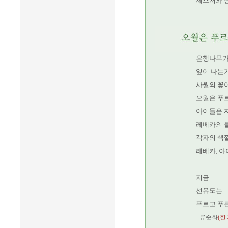
제스처와 
은행나무가
잎이 나는
사월의 꽃이
오월은 푸
아이들은 
레베카의 돌
각자의 색깔
레베카, 아
지금
선유도는
푸르고 푸른
- 류순화
(한