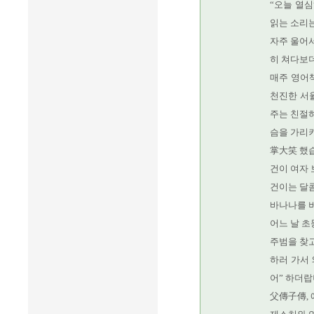
“오늘 열심
읽는 소리
자주 울어서
히 쳐다보더
매주 영어책
천진한 서율
주는 친절하
슴을 가리키
掌大笑 했
건이 여자 
건이는 달콤
바나나를 
어느 날 초
주범을 찾고
하러 가서 
어” 하더랍
父傳子傳, 