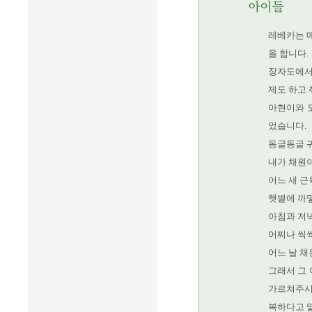
레베카는 
을 합니다.
장자도에서
제도 하고 
아현이와 
었습니다.
동글동글 
내가 채원
어느 새 근
햇볕에 까맣
아침과 저
어찌나 씩
어느 날 
그래서 그
가르쳐주시
복하다고 