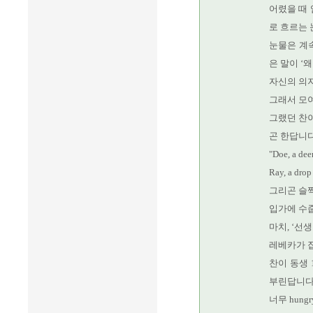
어렸을 때
로 흐르는 
눈물은 계
은 말이 ‘
자신의 의
그래서 모여
그랬던 찬
곤 한답니다
"Doe, a dee
Ray, a drop
그리곤 슬
입가에 수줍
마치, ‘선
레베카가 집
찬이 동생 
부린답니다
너무 hun