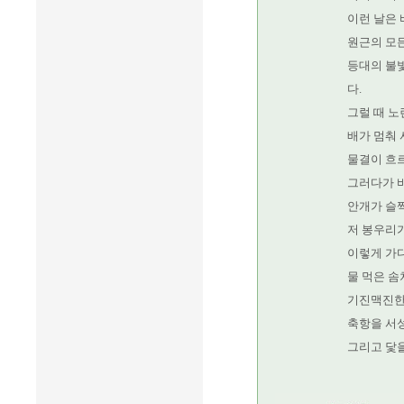
이런 날은 
원근의 모든
등대의 불
다.
그럴 때 노
배가 멈춰 
물결이 흐르
그러다가 
안개가 슬쩍
저 봉우리
이렇게 가
물 먹은 솜
기진맥진한
축항을 서
그리고 닻을