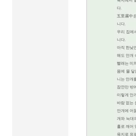
육지에서 
다.
五里霧中은 
니다.
우리 집에
니다.
아직 한낮인
해도 안개 
빨래는 미처
몸에 물 닿
니는 안개
잠깐만 밖
이렇게 안개
바람 없는 
안개에 어
개와 늑대의
홀로 깨어 
육지로 외로