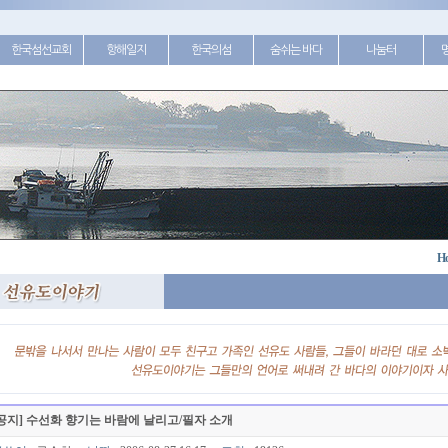
한국섬선교회
항해일지
한국의섬
숨쉬는 바다
나눔터
H
공지] 수선화 향기는 바람에 날리고/필자 소개