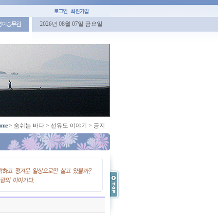
2026년 08월 07일 금요일
명예승무원
ome
>
숨쉬는 바다
>
선유도 이야기
>
공지