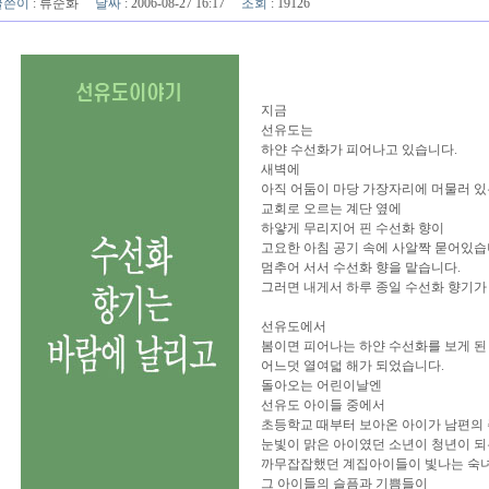
글쓴이
:
류순화
날짜
: 2006-08-27 16:17
조회
: 19126
지금
선유도는
하얀 수선화가 피어나고 있습니다.
새벽에
아직 어둠이 마당 가장자리에 머물러 있
교회로 오르는 계단 옆에
하얗게 무리지어 핀 수선화 향이
고요한 아침 공기 속에 사알짝 묻어있습
멈추어 서서 수선화 향을 맡습니다.
그러면 내게서 하루 종일 수선화 향기가 
선유도에서
봄이면 피어나는 하얀 수선화를 보게 된
어느덧 열여덟 해가 되었습니다.
돌아오는 어린이날엔
선유도 아이들 중에서
초등학교 때부터 보아온 아이가 남편의 
눈빛이 맑은 아이였던 소년이 청년이 
까무잡잡했던 계집아이들이 빛나는 숙녀
그 아이들의 슬픔과 기쁨들이