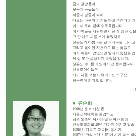
꿈과 절망들이
웃음과 눈물들이
씨줄과 날줄이 되어
때로는 아픔이 되기도 하고 격려가 되기
어느새 우리 곁에 수두룩합니다.
이 아이들을 사랑하면서 전 참 많은 것을
그 한 예로 시를 쓰게 되었지요.
선유도의 아름다운 길과 나무들, 그리고 
그리고 봄이면 지천으로 피는 꽃들도
이 아이들이 없었으면 빛나지 못했을 겁
제 삶 또한 풍성하지 못했을 겁니다.
선유도아이들이 있어서 전 행복합니다.
선유도아이들은
제가 시를 쓰는 이유이기도 하구요.
원동력이 되기도 합니다.
■
류순화
1960년 충북 제천 産
서울신학대학을 졸업하고
남편 오흥덕 목사와 딸 은휘와 함께
선유도교회를 20년 가까이 섬기고 있습
1986년 [기독교 교육]에 동시가
1987년 [크리스챤 신문]에 시가 당선 