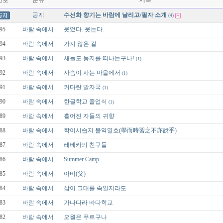
번호
분류
제목
공지
수선화 향기는 바람에 날리고/필자 소개
(4)
95
바람 속에서
웃었다. 웃는다.
94
바람 속에서
가지 않은 길
93
바람 속에서
새들도 둥지를 떠나는구나!
(1)
92
바람 속에서
사슴이 사는 마을에서
(1)
91
바람 속에서
커다란 발자국
(1)
90
바람 속에서
한글학교 졸업식
(1)
89
바람 속에서
흩어진 자들의 귀향
88
바람 속에서
학이시습지 불역열호(學而時習之不亦說乎)
87
바람 속에서
레베카의 친구들
86
바람 속에서
Summer Camp
85
바람 속에서
아비(父)
84
바람 속에서
삶이 그대를 속일지라도
83
바람 속에서
가나다라 바다학교
82
바람 속에서
오월은 푸르구나