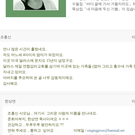
수필집「바다 끝에 가서 거할지라도」
묵상집「내 마음에 두신 기쁨」이 있습
조흥신
이
언니 많은 시간이 흘렀네요..
저도 어느새 4아이의 엄마가 되었어요.
이곳 미국 달라스에 온지도 15년이 넘었구요.
달라스 제일 연합감리교회를 섬기며 이곳에 있는 가족들 (엄마 그리고 흥수네 가족 
지내고 있어요.
아버지를 추모하며 쓴 글 너무 감동적이에요.
감사해요.
한상연
이
조흥신 사모님... 여기서 그리운 사람의 이름을 만나네요..
준희아부지, 한상연 목사이여요 ㅎㅎㅎ
건강하고 ...두루두루 평안하지요 ?!!
연락 주세요 ...통하고 싶어요 이메일 /
singingjesus@hanmail.net