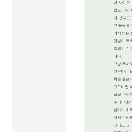
난 것이 더
밭도 아닌 
게 났다고
고 꽃을 피
거저 얻은 
텃밭이 목
특별히 신경
니다.
그냥 두어도
고구마는 물
확을 했습니
고구마뿐 
물을 주어야
주어야 할 
찾아가 위로
아서 주님의
그리고 그 