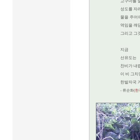
고구마를 
성도를 자라
물을 주어야
역임을 깨
그리고 그것
지금
선유도는
찬비가 내
이 비 그치
한발자국 
- 류순화
(한