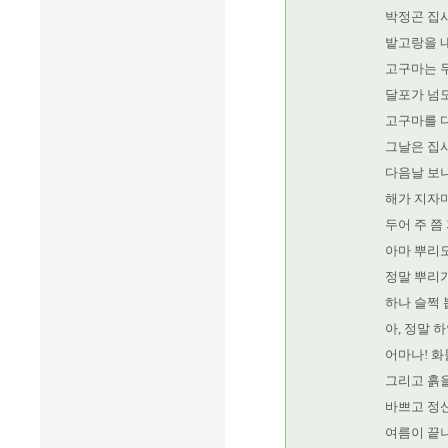
박정곤 집
밭고랑을 
고구마는 
달포가 넘도
고구마를 다
그날은 집사
다음날 보니
해가 지자마
두어 주 쯤
아마 뿌리도
정말 뿌리
하나 슬쩍
아, 정말 
어마나! 화
그리고 흙을
바쁘고 정
여름이 끝