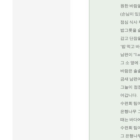
원한 바람을
(손님이 있
점심 식사 
밥그릇을 
감고 단잠을
‘밥 먹고 
남편이 “I
그 소 옆에
바람은 솔솔
금새 남편이
그늘이 점
어갑니다.
수련회 팀이
은행나무 그
때는 바다에
수련회 팀이
그 은행나