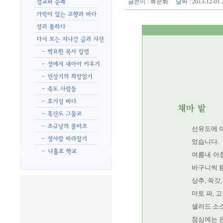
글쓴이
:
류순화
날짜
: 2013-12-0
선유도에 이
었습니다.
여름내 아
바구니씩 
상추, 쑥갓,
마토 파, 고구
샐러드 소
점심에는 