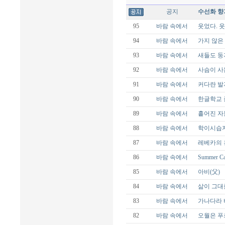
공지
수선화 향
95
바람 속에서
웃었다. 웃
94
바람 속에서
가지 않은
93
바람 속에서
새들도 둥
92
바람 속에서
사슴이 사
91
바람 속에서
커다란 발
90
바람 속에서
한글학교 
89
바람 속에서
흩어진 자
88
바람 속에서
학이시습지
87
바람 속에서
레베카의 
86
바람 속에서
Summer C
85
바람 속에서
아비(父)
84
바람 속에서
삶이 그대
83
바람 속에서
가나다라
82
바람 속에서
오월은 푸