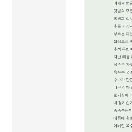
이제 평범
텃밭의 주
홍경희 집사
추를 가장자
부추는 다
샐러드로 먹
추석 무렵이
지난 태풍
옥수수 자
옥수수 껍질
수수가 단
너무 작아
호기심에 작
내 검지손
종족본능이
태풍에 휩쓸
어버린 옥