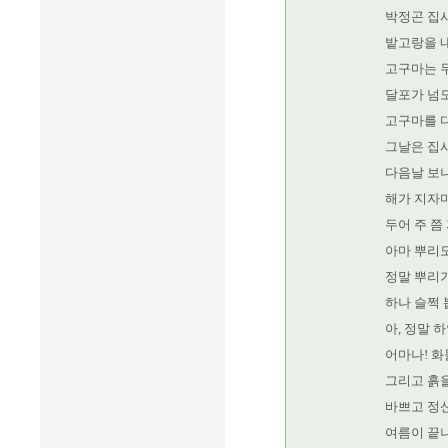
박정곤 집
밭고랑을 
고구마는 
달포가 넘도
고구마를 다
그날은 집사
다음날 보니
해가 지자마
두어 주 쯤
아마 뿌리도
정말 뿌리
하나 슬쩍
아, 정말 
어마나! 화
그리고 흙을
바쁘고 정
여름이 끝