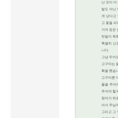
난 것이 더
밭도 아닌 
게 났다고
고 꽃을 피
거저 얻은 
텃밭이 목
특별히 신경
니다.
그냥 두어도
고구마는 물
확을 했습니
고구마뿐 
물을 주어야
주어야 할 
찾아가 위로
아서 주님의
그리고 그 