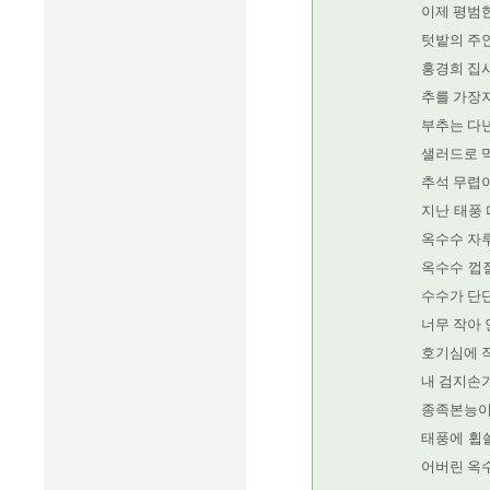
이제 평범
텃밭의 주
홍경희 집사
추를 가장자
부추는 다
샐러드로 먹
추석 무렵이
지난 태풍
옥수수 자
옥수수 껍질
수수가 단
너무 작아
호기심에 작
내 검지손
종족본능이
태풍에 휩쓸
어버린 옥