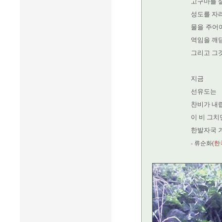
고구마를 
성도를 자라
물을 주어야
역임을 깨
그리고 그것
지금
선유도는
찬비가 내
이 비 그치
한발자국 
- 류순화
(한