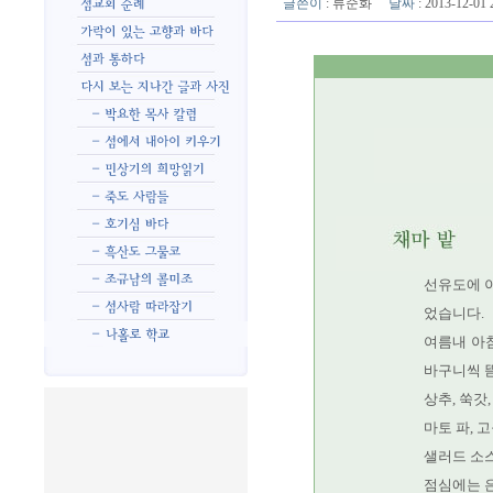
글쓴이
:
류순화
날짜
: 2013-12-0
선유도에 이
었습니다.
여름내 아
바구니씩 
상추, 쑥갓,
마토 파, 고구
샐러드 소
점심에는 