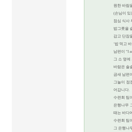
원한 바람을
(손님이 있
점심 식사 
밥그릇을 
감고 단잠을
‘밥 먹고 
남편이 “I
그 소 옆에
바람은 솔솔
금새 남편이
그늘이 점
어갑니다.
수련회 팀이
은행나무 그
때는 바다에
수련회 팀이
그 은행나