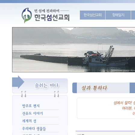
한국섬선교회
항해일지