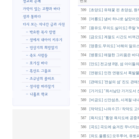
번호
599
[초양도] 유채꽃 핀 초양섬, 
598
[어룡도] 냄비 하나로 살았어요
597
[용유도.무의도.실미도] 주말 
596
[금오도] 계절도 시간도 비껴간
595
[영종도.무의도] '서해의 알프
594
[병풍도] 애절한 그리움은 바
593
[안도] 전교생 8명, 섬 아이들
592
[연평도] 인천 연평도서 폭발물
591
[관매도] '전설의 섬' 진도 관매
590
[가거도] "최서남단 가거도서 
589
[비금도] 신안섬초, 사계절 내
588
[작약도] 나와 6·25 / 작
587
[욕지도] "통영 욕지도에 공
586
[곡도] 곡도에 숨겨진 무너지는
585
[외도.울릉도] 모두투어, 유토