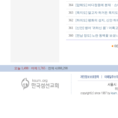
364
[압해도] 바다정원에 분재ㆍ쇼
363
[욕지도] 알고자 하거든 욕지도로
362
[하의도] 평화의 성지, 신안
361
[신안] 병어 '귀하신 몸' / 어
360
[전남 장도] 노란 동백꽃 보셨
오늘 1,498
· 어제 1,765
· 전체 4,088,298