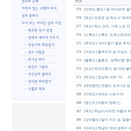
번호
379
[안면도.황도] '꽃·바다보며'
378
[독도] 외로운 섬 독도서 '애국
377
[독도] 독도 강치, 가죽 노린 日
376
[소록도] 소록도 '오케스트라의
375
[추자도] "바다 향기 품은 추
374
[지심도] 팔색조의 섬 지심도, 
373
[울릉도] 울릉군, '섬백리향'
372
[조도] 벅차오른다, 발 아래 펼
371
[무의도] 정상에 서면 "아!… 
370
[대연평도] 연평도 포격 2년 
369
[마라도] 마라도 시편 9-10
368
[청산도] 바람의 장례
367
[옥도] 주님이시라면 어떻게 하
366
[상낙월도] 달이 지는 섬, 일컬어
365
[마라도] 최남단 막내 섬에서 