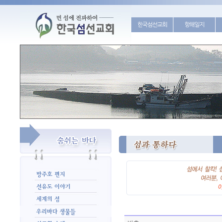
한국섬선교회
항해일지