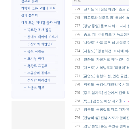
번호
779
[신지도 외] 전남 해양리조트 
778
[장고도와 석모도 외] 해넘이 &
777
[경남 통영] 둘로 나눠도 다시 
776
[증도 외] 국내 최초 '기독교
775
[사량도] 산을 품은 섬 사람도
774
[자월도] "명불허전! 바다에 
773
[안좌도] 자전거로 바다 건너 섬
772
[대부도] 시화방조제 '피빨이' 레
771
[굴업도] 원형의 섬, 인천 굴업
770
[백령도] 동영상/대한민국 서해
769
[증도.임자도] 신안에서 전국 
768
[독도] 김성도 이장 내외①
767
[장봉도] 공항철도 타고 가자 '
766
[전남의 섬] 전남 지도가 달라진
765
[경남 통영] 홍도 주인은 괭이