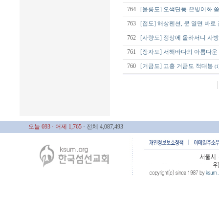
764
[울릉도] 오색단풍·은빛어화 쏟
763
[접도] 해상펜션, 문 열면 바로
762
[사량도] 정상에 올라서니 사방
761
[장자도] 서해바다의 아름다운 
760
[거금도] 고흥 거금도 적대봉
(1
오늘 693
· 어제 1,765
· 전체 4,087,493