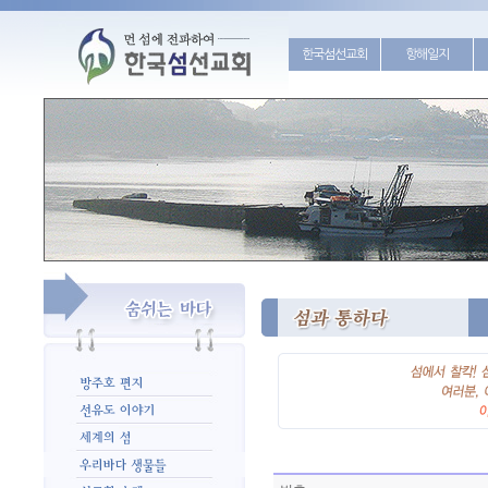
한국섬선교회
항해일지