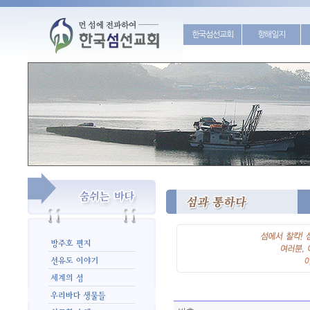
한국섬선교회
항해일지