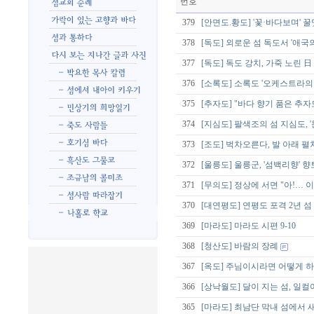
번호
379
[안면도.황도] '꽃·바다보며'
378
[독도] 외로운 섬 독도서 '애국
377
[독도] 독도 강치, 가죽 노린 日
376
[소록도] 소록도 '오케스트라의
375
[추자도] "바다 향기 품은 추
374
[지심도] 팔색조의 섬 지심도, 
373
[조도] 벅차오른다, 발 아래 펼
372
[울릉도] 울릉군, '섬백리향'
371
[무의도] 정상에 서면 "아!… 
370
[대연평도] 연평도 포격 2년 
369
[마라도] 마라도 시편 9-10
368
[청산도] 바람의 장례
367
[옥도] 주님이시라면 어떻게 하
366
[상낙월도] 달이 지는 섬, 일컬어
365
[마라도] 최남단 막내 섬에서 