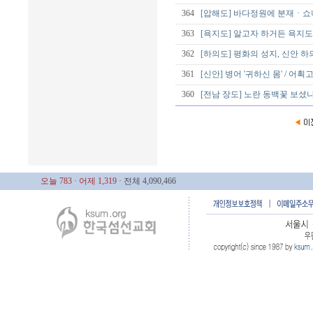
364
[압해도] 바다정원에 분재ㆍ쇼
363
[욕지도] 알고자 하거든 욕지도로
362
[하의도] 평화의 성지, 신안
361
[신안] 병어 '귀하신 몸' / 어
360
[전남 장도] 노란 동백꽃 보셨
오늘 783
· 어제 1,319
· 전체 4,090,466