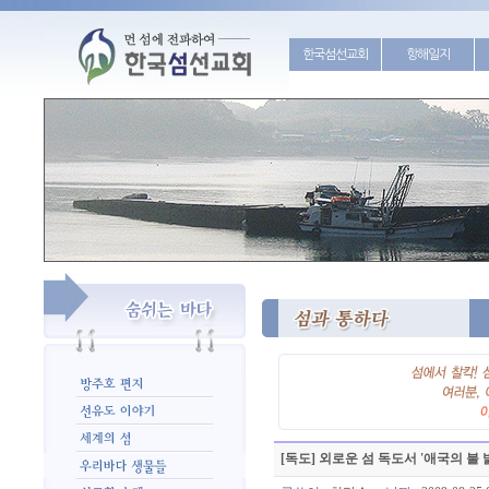
한국섬선교회
항해일지
[독도] 외로운 섬 독도서 '애국의 불