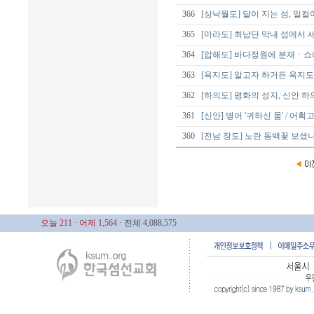
366
[상낙월도] 달이 지는 섬, 일컬어
365
[마라도] 최남단 막내 섬에서 
364
[압해도] 바다정원에 분재ㆍ쇼
363
[욕지도] 알고자 하거든 욕지도로
362
[하의도] 평화의 성지, 신안
361
[신안] 병어 '귀하신 몸' / 어
360
[전남 장도] 노란 동백꽃 보셨
오늘 211
· 어제 1,564
· 전체 4,088,575