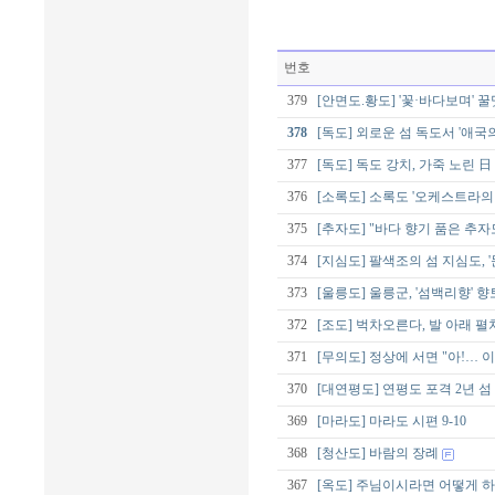
번호
379
[안면도.황도] '꽃·바다보며'
378
[독도] 외로운 섬 독도서 '애국
377
[독도] 독도 강치, 가죽 노린 日
376
[소록도] 소록도 '오케스트라의
375
[추자도] "바다 향기 품은 추
374
[지심도] 팔색조의 섬 지심도, 
373
[울릉도] 울릉군, '섬백리향'
372
[조도] 벅차오른다, 발 아래 펼
371
[무의도] 정상에 서면 "아!… 
370
[대연평도] 연평도 포격 2년 
369
[마라도] 마라도 시편 9-10
368
[청산도] 바람의 장례
367
[옥도] 주님이시라면 어떻게 하