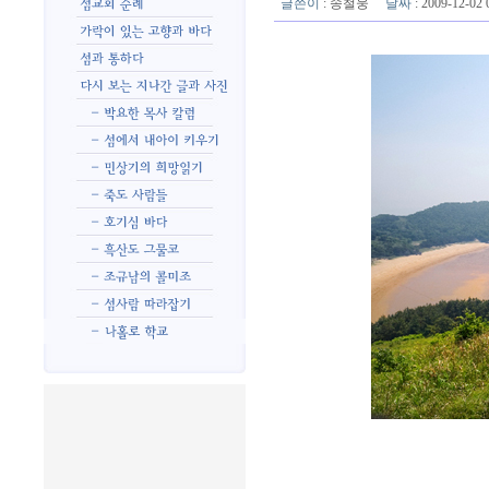
글쓴이
:
송철웅
날짜
: 2009-12-0