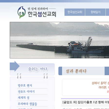
한국섬선교회
항해일지
[굴업도 외] 집단가출호 1년 항해 