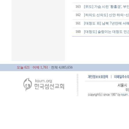
163
[위도] 가슴 시린 '황홀경', 부
162
[하의도.신의도] 신안 하의~신
161
[대청도 외] 남북 7년만에 서
160
[대청도] 술렁이는 대청도 인근
오늘 621
· 어제 1,761
· 전체 4,085,656