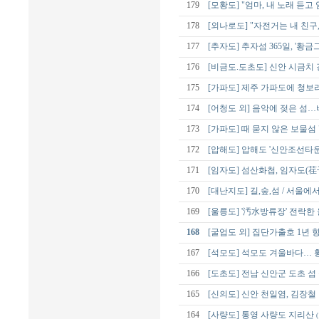
179
[모황도] "엄마, 내 노래 듣고
178
[외나로도] "자전거는 내 친구
177
[추자도] 추자섬 365일, '황
176
[비금도.도초도] 신안 시금치 
175
[가파도] 제주 가파도에 청보
174
[어청도 외] 음악에 젖은 섬
173
[가파도] 때 묻지 않은 보물섬 
172
[압해도] 압해도 '신안조선타운
171
[임자도] 섬산화첩, 임자도(荏
170
[대난지도] 길,숲,섬 / 서울
169
[울릉도] '汚水방류장' 전락
168
[굴업도 외] 집단가출호 1년
167
[석모도] 석모도 겨울바다… 
166
[도초도] 전남 신안군 도초 섬
165
[신의도] 신안 천일염, 김장철 
164
[사량도] 통영 사량도 지리산
(