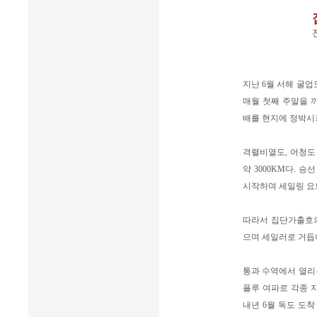
지난 6월 서해 굴
매월 첫째 주말을 
배를 현지에 정박시
격렬비열도, 어청도
약 3000KM다. 
시작하며 세일링 요
따라서 집단가출호의
으며 세일러로 거듭
통과 수역에서 열리
플루 여파로 각종 
내년 6월 독도 도