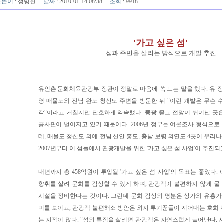
글쓴이
:
정병진
날짜
: 2010-01-14 08:38
조회
: 9918
'가고 싶은 섬'
섬과 주민을 살리는 방식으로 개발 추진
유인촌 문화체육관광부 장관이 정말로 마음에 쏙 드는 말을 했다. 유 장
영 매물도와 전남 완도 청산도 주변을 방문한 뒤 "이런 개발은 무슨 
각"이라고 거칠지만 단호하게 약속했다. 풍광 좋고 전망이 뛰어난 곳
공사판이 벌어지고 있기 때문이다. 2006년 정부는 여론조사 형식으로 
데, 매물도 청산도 외에 전남 신안 홍도, 충남 보령 외연도 4곳이 우리나
2007년부터 이 섬들에서 관광개발을 위한 '가고 싶은 섬 사업'이 추진되
내년까지 총 458억원이 투입될 '가고 싶은 섬 사업'의 목표는 좋았다
향취를 살려 문화를 감상할 수 있게 하며, 관광객이 불편하지 않게 
시설을 정비한다는 것이다. 그런데 문화 감상의 명분은 상가와 유흥가
미를 보이고, 관광객 불편해소 방안은 외지 투기꾼들이 지어대는 호화
는 지적이 많다. "섬의 특징을 살리면 관광객은 자연스럽게 늘어난다. 