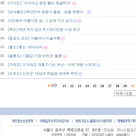
188
[가거도] "거가대교 명칭 빨리 해결하자"
187
[상낙월도] 60년만의 쌍둥이 울음，섬을 깨웠다…
186
다도해의 아름다운 섬, 그 섬에 가고 싶다
185
[독도] 작년 독도 입도객 13만2천명 '사상 최고'
184
[동검도.모도] 겨울바다 미술여행
183
[홍도] 홍도 / 바다낚시
182
[울릉도] 기름값 가장 비싼곳 '울릉'
181
[가덕도] 거가대교 개통 D-1년, 부산∼거제 '50분 시대'로
180
[도초도] 신안군, 대상과 천일염 세계화 추진
21
22
23
24
25
26
27
28
29
30