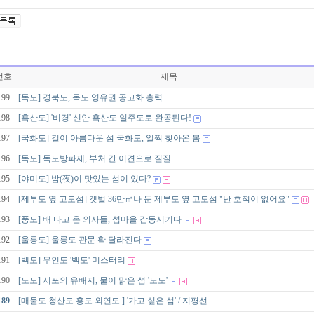
번호
제목
199
[독도] 경북도, 독도 영유권 공고화 총력
198
[흑산도] '비경' 신안 흑산도 일주도로 완공된다!
197
[국화도] 길이 아름다운 섬 국화도, 일찍 찾아온 봄
196
[독도] 독도방파제, 부처 간 이견으로 질질
195
[야미도] 밤(夜)이 맛있는 섬이 있다?
194
[제부도 옆 고도섬] 갯벌 36만㎡나 둔 제부도 옆 고도섬 "난 호적이 없어요"
193
[풍도] 배 타고 온 의사들, 섬마을 감동시키다
192
[울릉도] 울릉도 관문 확 달라진다
191
[백도] 무인도 '백도' 미스터리
190
[노도] 서포의 유배지, 물이 맑은 섬 '노도'
189
[매물도.청산도.홍도.외연도 ] '가고 싶은 섬' / 지평선