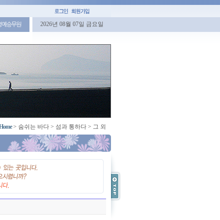
2026년 08월 07일 금요일
명예승무원
Home
>
숨쉬는 바다
>
섬과 통하다
>
그 외