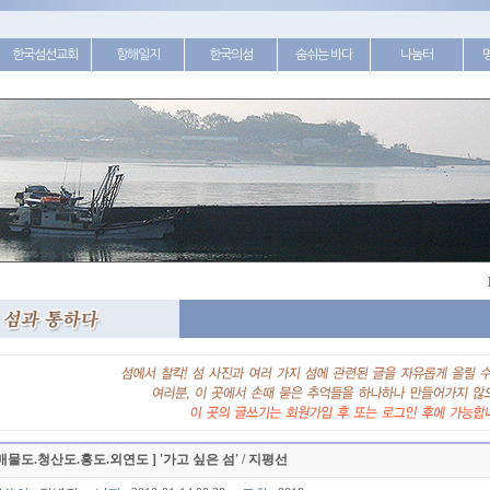
한국섬선교회
항해일지
한국의섬
숨쉬는 바다
나눔터
매물도.청산도.홍도.외연도 ] '가고 싶은 섬' / 지평선