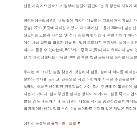
션을 계속 지으면 어느 시점부터 발길이 끊긴다"는 유 장관의 지적에 백
한려해상국립공원의 서쪽 끝에 위치한 매물도는 고즈넉한 섬마을의 대
군봉(127m) 곳곳에 자리잡고 있다. 다도해에선 드물게 300m가 넘는 
산도에는 고분과 지석묘, 옛 성터 등 문화재가 많다. 주변 자체가 하나
이야 새삼 설명할 필요가 없을 터. 멀리 흐트러진 연기처럼 보이는 외
리까지 들을 수 있다는데, BC 3세기 중국 제(齊)나라의 유적까지 남아 있
은 섬'에 선정됐다는 이유로 10여 년 후면 '뱃길 유원지'로 전락할지 모른
우리는 왜 그러한 섬을 찾는가. 뱃길에서 섬을, 섬에서 바다를 바라본다
문화와 역사를 느끼고, 맨몸으로 자연과 친하게 지내온 주민들로부터
노래방, 호화 펜션이라면 관광객들이 사는 도시 주변에 더 훌륭하게 널
자는 게 아니다. 섬과 주민을 살리는 방식이 되어야지, 섬을 죽이고 업
발'은 안 된다는 얘기다. 유 장관의 시찰을 계기로 중간점검을 하여 내
할 계획이라 한다. 정말 무슨 수를 쓰더라도 현재와 같은 개발은 뒤집어
정병진 논설위원
출처 - 한국일보 ▼