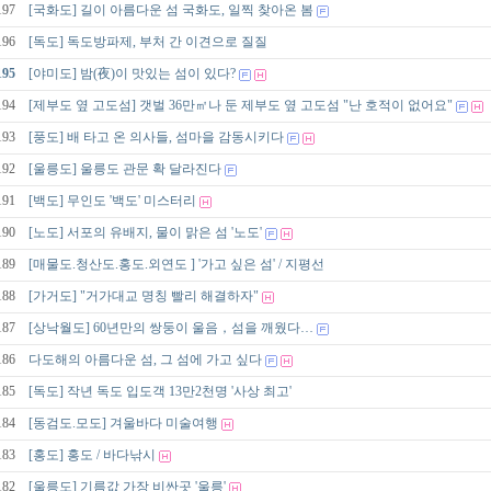
197
[국화도] 길이 아름다운 섬 국화도, 일찍 찾아온 봄
196
[독도] 독도방파제, 부처 간 이견으로 질질
195
[야미도] 밤(夜)이 맛있는 섬이 있다?
194
[제부도 옆 고도섬] 갯벌 36만㎡나 둔 제부도 옆 고도섬 "난 호적이 없어요"
193
[풍도] 배 타고 온 의사들, 섬마을 감동시키다
192
[울릉도] 울릉도 관문 확 달라진다
191
[백도] 무인도 '백도' 미스터리
190
[노도] 서포의 유배지, 물이 맑은 섬 '노도'
189
[매물도.청산도.홍도.외연도 ] '가고 싶은 섬' / 지평선
188
[가거도] "거가대교 명칭 빨리 해결하자"
187
[상낙월도] 60년만의 쌍둥이 울음，섬을 깨웠다…
186
다도해의 아름다운 섬, 그 섬에 가고 싶다
185
[독도] 작년 독도 입도객 13만2천명 '사상 최고'
184
[동검도.모도] 겨울바다 미술여행
183
[홍도] 홍도 / 바다낚시
182
[울릉도] 기름값 가장 비싼곳 '울릉'