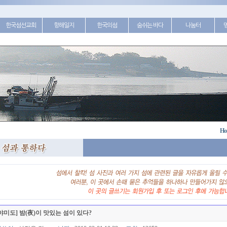
한국섬선교회
항해일지
한국의섬
숨쉬는 바다
나눔터
Ho
야미도] 밤(夜)이 맛있는 섬이 있다?