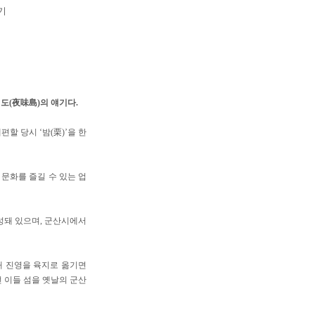
기
미도(夜味島)의 얘기다.
할 당시 ‘밤(栗)’을 한
문화를 즐길 수 있는 업
성돼 있으며, 군산시에서
때 진영을 육지로 옮기면
던 이들 섬을 옛날의 군산