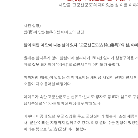
새만금 '고군산군도'의 재미있는 섬 이름 이야
사진 설명)
밤(夜)이 맛있는(味) 섬 야미도의 전경
밤이 되면 더 맛이 나는 섬이 있다. '고군산군도(古群山群島)’의 섬, 야
원래는 밤나무가 많아 밤섬이라 불리다가 1914년 일제가 행정구역을 개편
자로 잘못 표기하여 ‘야(夜)’로 쓰면서부터 야미도라 불렸다.
이름처럼 밤(夜)이 맛있는 섬 야미도에는 새만금 사업이 진행되면서 밤 
소들이 다수 들어설 예정이다.
야미도가 속한 고군산군도는 선유도·신시도·장자도 등 63개 섬으로 구
남서쪽으로 약 50km 떨어진 해상에 위치해 있다.
예부터 이곳에 있던 수군 진영을 두고 군산진이라 했는데, 조선 세종 
서 ‘군산’이라는 지명까지 함께 가져갔다. 이후 원래 수군 진영이 있었
이라는 뜻으로 ‘고(古)군산’이라 불렀다.