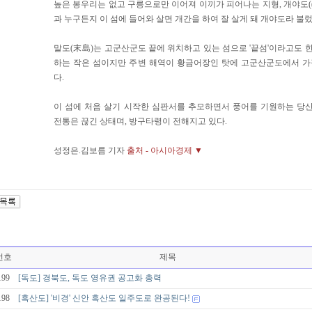
높은 봉우리는 없고 구릉으로만 이어져 이끼가 피어나는 지형, 개야도(
과 누구든지 이 섬에 들어와 살면 개간을 하여 잘 살게 돼 개야도라 불
말도(末島)는 고군산군도 끝에 위치하고 있는 섬으로 '끝섬'이라고도 한
하는 작은 섬이지만 주변 해역이 황금어장인 탓에 고군산군도에서 가
다.
이 섬에 처음 살기 시작한 심판서를 추모하면서 풍어를 기원하는 당
전통은 끊긴 상태며, 방구타령이 전해지고 있다.
성정은.김보름 기자
출처 - 아시아경제 ▼
번호
제목
199
[독도] 경북도, 독도 영유권 공고화 총력
198
[흑산도] '비경' 신안 흑산도 일주도로 완공된다!