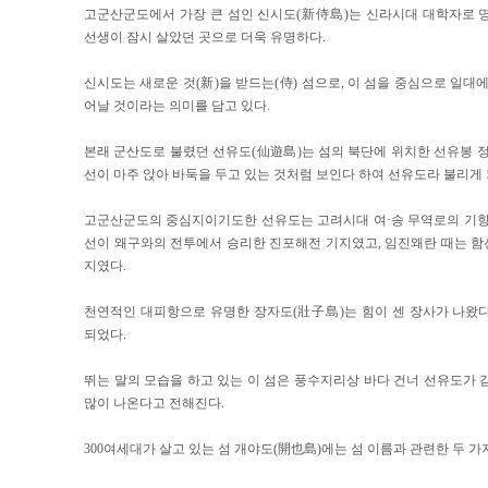
고군산군도에서 가장 큰 섬인 신시도(新侍島)는 신라시대 대학자로 
선생이 잠시 살았던 곳으로 더욱 유명하다.
신시도는 새로운 것(新)을 받드는(侍) 섬으로, 이 섬을 중심으로 일대
어날 것이라는 의미를 담고 있다.
본래 군산도로 불렸던 선유도(仙遊島)는 섬의 북단에 위치한 선유봉 정
선이 마주 앉아 바둑을 두고 있는 것처럼 보인다 하여 선유도라 불리게 
고군산군도의 중심지이기도한 선유도는 고려시대 여·송 무역로의 기항
선이 왜구와의 전투에서 승리한 진포해전 기지였고, 임진왜란 때는 
지였다.
천연적인 대피항으로 유명한 장자도(壯子島)는 힘이 센 장사가 나왔
되었다.
뛰는 말의 모습을 하고 있는 이 섬은 풍수지리상 바다 건너 선유도가 
많이 나온다고 전해진다.
300여세대가 살고 있는 섬 개야도(開也島)에는 섬 이름과 관련한 두 가지