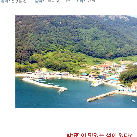
글쓴이
:
성정은.김…
날짜
: 2010-02-01 10:39
조회
: 12659
밤(夜)이 맛있는 섬이 있다?