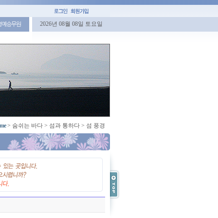
2026년 08월 08일 토요일
명예승무원
me
>
숨쉬는 바다
>
섬과 통하다
>
섬 풍경