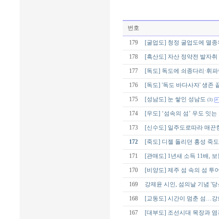
번호
179
[굴업도] 청정 굴업도에 멸종위
178
[흑산도] 자산 정약전 발자취
177
[독도] 독도에 쇠종다리·휘
176
[독도] '독도 바다사자' 생존
175
[성남도] 눈 쌓인 성남도
(3)
174
[우도] ‘섬속의 섬’ 우도 잇
173
[신수도] 일주도로따라 매끈
172
[죽도] 디젤 돌리던 홍성 죽도
171
[관매도] 1년새 소득 11배,
170
[비양도] 제주 섬 속의 섬 투어
169
강제윤 시인, 섬의날 기념 '당
168
[교동도] 시간이 멈춘 섬…
167
[대부도] 조선시대 목장과 염