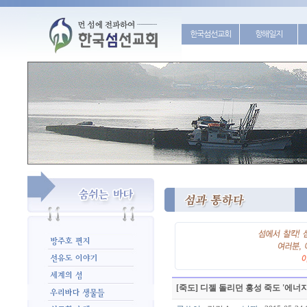
한국섬선교회
항해일지
[죽도] 디젤 돌리던 홍성 죽도 '에너