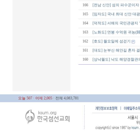
166
[전남 신안] 섬의 파수꾼이
165
[임자도] 국내 최대 신안 대
164
[덕적도] 서해의 국민관광지 
163
[노화도] 연봉 수억원 귀농(
162
[호도] 월요일에 섬걷기
161
[대도] 눈부신 해안길 혼자 
160
[상낙월도] 낙도 해양경찰관의
오늘 507
· 어제 2,005
· 전체 4,083,781