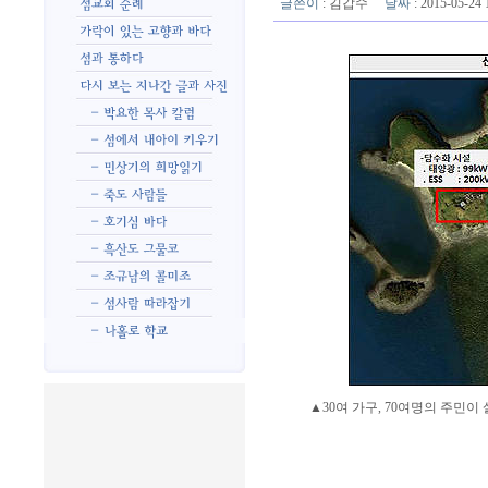
글쓴이
:
김갑수
날짜
: 2015-05-2
▲30여 가구, 70여명의 주민이