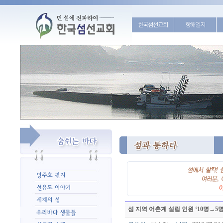
한국섬선교회
항해일지
섬 지역 어촌계 설립 인원 ‘10명→5