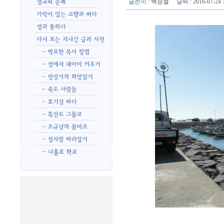
글쓴이
:
백승철
날짜
: 2016-07-2