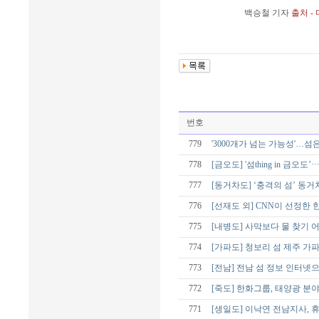
백승철 기자
출처 -
번호
779
'3000개가 넘는 가능성'…섬
778
[금오도] '섬thing in 금오
777
[동거차도] ‘충격의 섬’ 동
776
[선재도 외] CNN이 선정한 
775
[내병도] 사막보다 물 찾기
774
[가파도] 청보리 섬 제주 가파
773
[전남] 전남 섬 정보 인터넷
772
[죽도] 한화그룹, 태양광 분야
771
[생일도] 이낙연 전남지사, 휴