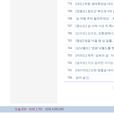
770
[대도] 하동 생태휴양섬 대도
769
[장봉도] 옹진군 북도면 4개
768
'섬 여행 추억 들려주세요'
767
[원산도] 섬 사역 11년 차 
766
[신수도] 신수도, 친환경에
765
[맴섬] 땅끝 마을 맴 섬 일출,
764
[상낙월도] ‘영광 낙월도를
763
[마라도] 제주 ‘섬속의 섬’
762
[송이도] 가고 싶지만 가기는
761
[대이작도] 인천 명품섬 대
760
섬의 날
오늘 650
· 어제 1,761
· 전체 4,085,685