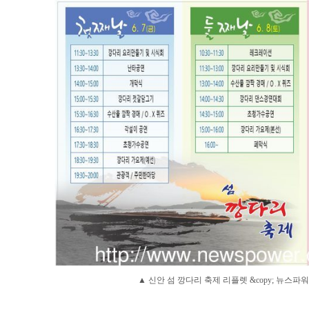
▲ 신안 섬 깡다리 축제 리플렛 &copy; 뉴스파워