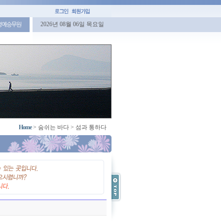
2026년 08월 06일 목요일
명예승무원
Home
>
숨쉬는 바다
>
섬과 통하다