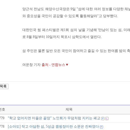
양근석 전남도 해양수산국장은 9일 "섬에 대한 여러 정보를 다양한 채
와 중요성을 국민이 공감할 수 있도록 활동해달라"고 당부했다.
대한민국 썸 페스티벌은 제1회 섬의 날을 기념해 '만남이 있는 섬, 미
로 8월 8일부터 10일까지 목포시 삼학도에서 열린다.
섬 주민은 물론 일반 모든 국민이 참여하고 즐길 수 있는 한여름 밤의 
여운창 기자
출처 - 연합뉴스▼
번호
제목
779
"학교 없어지면 마을은 끝장" 노인회가 무덤처럼 지키는 폐교
778
[소야도] 작고 아담한 섬, 5성급 캠핑장이란 소문은 진짜였다