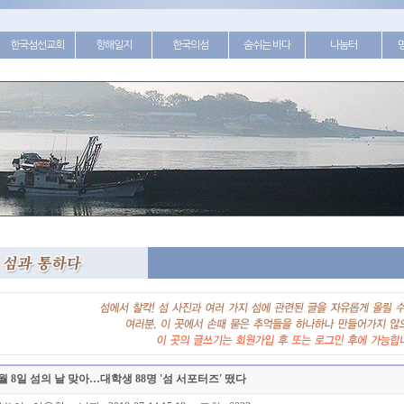
한국섬선교회
항해일지
한국의섬
숨쉬는 바다
나눔터
월 8일 섬의 날 맞아…대학생 88명 '섬 서포터즈' 떴다