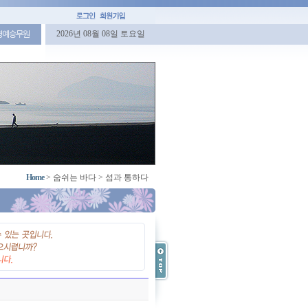
2026년 08월 08일 토요일
명예승무원
Home
>
숨쉬는 바다
>
섬과 통하다