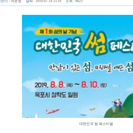
글쓴이
:
여운창
날짜
: 2019-07-14 15:19
조회
: 6023
대한민국 썸 페스티벌