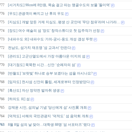
777
[서거차도] 90cm에 8만원, 목숨 걸고 따는 맹골수도의 보물 '돌미역'
776
[우도] 관광객이 빠지고 난 후의 우도
775
[지심도] 개발 앞둔 거제 지심도..평생 산 곳인데 '무단 점유'라며 나가라…
774
[장도] 여수 예술의 섬 '장도' 창작스튜디오 첫 입주작가 선정
773
[내파수도 외] 내파수도·가의-궁시-옹도 개성·갬성 뚜렷
772
전남도, 섬가치 재조명 '섬 교과서' 만든다
771
[관리도] 고군산열도에서 가장 아름다운 미지의 섬
770
[대기점도] 묵묵한 시간…신안 ‘순례자의 섬’
769
[반월도] '보랏빛' 하나로 승부 보겠다는 섬을 아시나요?
768
[임자도] 천사섬 신안의 튤립, 세계로부터 인정받았다
767
[흑산도] 자산 정약전 발자취 생생
766
[하의도 외] 섬
765
강제윤 시인, 섬의날 기념 '당신에게 섬' 사진展 개최
764
[덕적도] 서해의 국민관광지 ‘덕적도’ 섬 음악회 개최
763
8월 8일 섬의 날 맞아…대학생 88명 '섬 서포터즈' 떴다