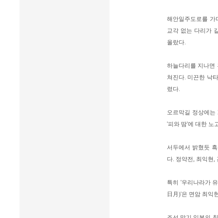
해안일주도로를 가다
교각 없는 다리가 
올랐다.
하늘다리를 지나면 흑
쳐진다. 미끈한 낙타
렸다.
오르막길 정상에는 
'피와 땀'에 대한 
서두에서 밝혔듯 흑
다. 정약전, 최익현,
특히 '우리나라가 
日月)'은 면암 최익
조선 말기 일본의 