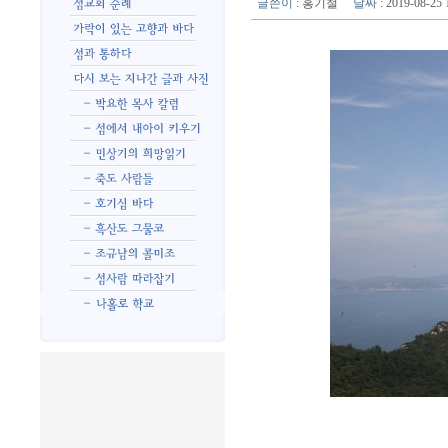
글쓴이
:
홍기철
날짜
: 2019-08-2