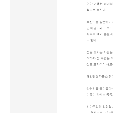
연안 여객선 터미널
섬으로 불린다.
흑산도를 방문하기 
인 비금도와 도초도
좌우로 배가 흔들려 
고 한다.
섬을 오가는 사람들
착하자 섬 구경을 
산도 표지석이 새로
해양경찰파출소 뒤 
산허리를 굽이돌아 
이곳이 전에는 공동
신안문화원 최휘철 사
이 흑산도로 귀양 와