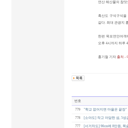
연산 해산물의 참맛
흑산도 구석구석을 
같다. 최대 관광지 
한편 목포연안여객터
오후 4시까지 하루 
홍기철 기자
출처 -
번호
779
"학교 없어지면 마을은 끝장"
778
[소야도] 작고 아담한 섬, 
777
[서거차도] 90cm에 8만원, 