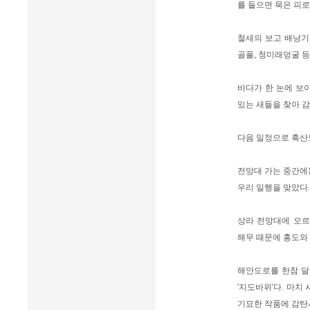
를 들으면 묵은 피로
철새의 보고 배낭기
골풀, 청미래덩굴 등
바다가 한 눈에 보
있는 새들을 찾아 
다음 일정으로 흑산
전망대 가는 중간에
우리 일행을 맞았다.
상라 전망대에 오르
해무 때문에 홍도와
해안도로를 한참 달
'지도바위'다. 마치
기묘한 작품에 감탄