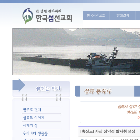
한국섬선교회
항해일지
[흑산도] 자산 정약전 발자취 생생