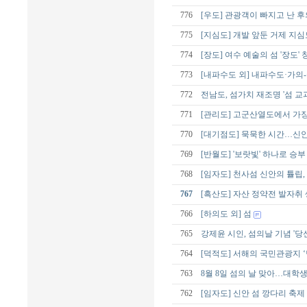
776
[우도] 관광객이 빠지고 난 후
775
[지심도] 개발 앞둔 거제 지심
774
[장도] 여수 예술의 섬 '장도
773
[내파수도 외] 내파수도·가의
772
전남도, 섬가치 재조명 '섬 교
771
[관리도] 고군산열도에서 가
770
[대기점도] 묵묵한 시간…신안
769
[반월도] '보랏빛' 하나로 승
768
[임자도] 천사섬 신안의 튤립
767
[흑산도] 자산 정약전 발자취
766
[하의도 외] 섬
765
강제윤 시인, 섬의날 기념 '당
764
[덕적도] 서해의 국민관광지 ‘
763
8월 8일 섬의 날 맞아…대학생 
762
[임자도] 신안 섬 깡다리 축제