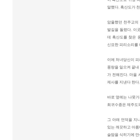
말했다. 흑산도가 
암울했던 천주교의
발길을 돌렸다. 이
데 흑산도를 찾은 
신묘한 피리소리를 
이에 처녀당신이 피
풍랑을 일으켜 끝내
가 전해진다. 마을
제사를 지낸다 한다.
바로 옆에는 나뭇가
희귀수종은 제주도와
그 아래 언덕을 지
있는 깨끗하고 아름
슬땀을 식히기에 안