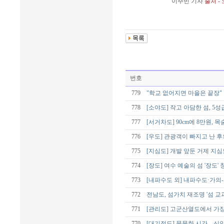
이주빈 기자
출처 -
번호
779
"학교 없어지면 마을은 끝장"
778
[소야도] 작고 아담한 섬, 
777
[서거차도] 90cm에 8만원, 
776
[우도] 관광객이 빠지고 난 후
775
[지심도] 개발 앞둔 거제 지심
774
[장도] 여수 예술의 섬 '장도
773
[내파수도 외] 내파수도·가의
772
전남도, 섬가치 재조명 '섬 교
771
[관리도] 고군산열도에서 가
770
[대기점도] 묵묵한 시간…신안