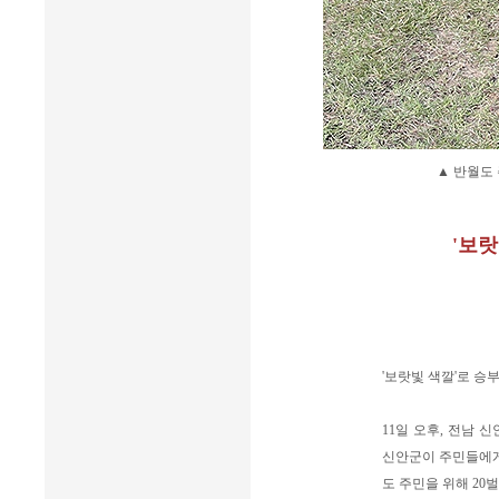
▲ 반월도
'보
'보랏빛 색깔'로 승
11일 오후, 전남
신안군이 주민들에게 
도 주민을 위해 20