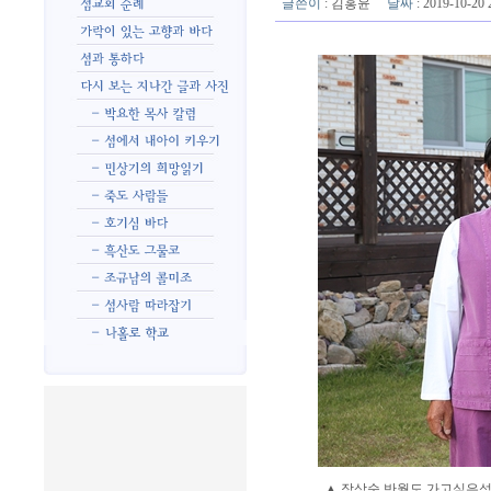
글쓴이
:
김홍윤
날짜
: 2019-10-2
▲ 장상순 반월도 가고싶은섬