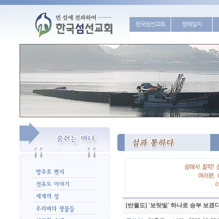
한국섬선교회
항해일지
[반월도] '보랏빛' 하나로 승부 보겠