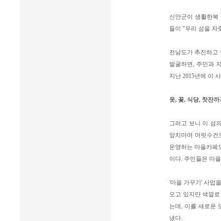
신안군이 생활한복 
들이 "우리 섬을 자줏
전남도가 추진하고 있
발굴하면, 주민과 
지난 2015년에 이 
옷, 꽃, 식당, 찻잔
그러고 보니 이 섬
앞치마며 머릿수건도
운영하는 마을카페도
이다. 주민들은 마을
'마을 가꾸기' 사업
오고 있지만 색깔로
는데, 이를 새로운
냈다.