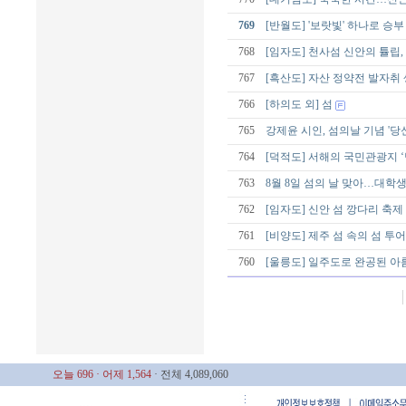
769
[반월도] '보랏빛' 하나로 승
768
[임자도] 천사섬 신안의 튤립
767
[흑산도] 자산 정약전 발자취
766
[하의도 외] 섬
765
강제윤 시인, 섬의날 기념 '당
764
[덕적도] 서해의 국민관광지 ‘
763
8월 8일 섬의 날 맞아…대학생 
762
[임자도] 신안 섬 깡다리 축제
761
[비양도] 제주 섬 속의 섬 투어
760
[울릉도] 일주도로 완공된 아름
오늘 696
· 어제 1,564
· 전체 4,089,060