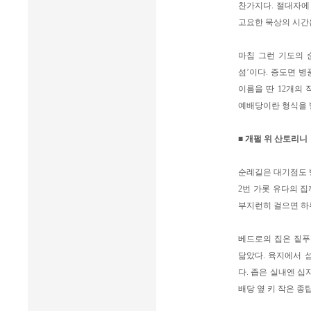
찬가지다. 절대자에
고요한 묵상의 시간
마침 그런 기도의 
섬’이다. 증도면 병
이름을 딴 12개의 
예배당이란 형식을 빌
■ 개펄 위 산토리니
순례길은 대기점도 
2번 가롯 유다의 집까
부지런히 걸으면 하루
베드로의 집은 짙푸
닮았다. 육지에서 
다. 좁은 실내엔 십
배당 옆 키 작은 종