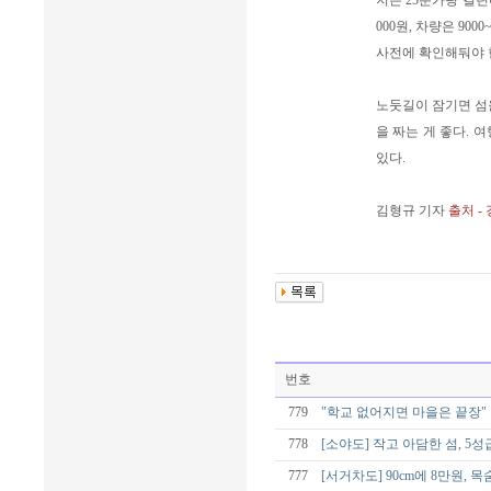
지는 25분가량 걸린
000원, 차량은 90
사전에 확인해둬야 한다.
노둣길이 잠기면 섬을 
을 짜는 게 좋다.
있다.
김형규 기자
출처 -
번호
779
"학교 없어지면 마을은 끝장"
778
[소야도] 작고 아담한 섬, 
777
[서거차도] 90cm에 8만원, 