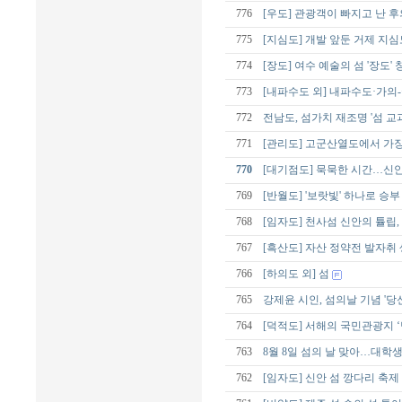
776
[우도] 관광객이 빠지고 난 후
775
[지심도] 개발 앞둔 거제 지심
774
[장도] 여수 예술의 섬 '장도
773
[내파수도 외] 내파수도·가의
772
전남도, 섬가치 재조명 '섬 교
771
[관리도] 고군산열도에서 가
770
[대기점도] 묵묵한 시간…신안
769
[반월도] '보랏빛' 하나로 승
768
[임자도] 천사섬 신안의 튤립
767
[흑산도] 자산 정약전 발자취
766
[하의도 외] 섬
765
강제윤 시인, 섬의날 기념 '당
764
[덕적도] 서해의 국민관광지 ‘
763
8월 8일 섬의 날 맞아…대학생 
762
[임자도] 신안 섬 깡다리 축제