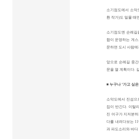
소기점도에서 소악도
환 작가)도 밀물 때
소기점도엔 순례길을
합이 운영하는 게스
문하면 도시 사람에겐
앞으로 순례길 중간
문을 열 계획이다.
■ 누구나 ‘가고 싶은
소악도에서 진섬으로
집이 반긴다. 이탈
진 어구가 지저분하
다를 내려다보는 11
과 파도소리와 바다