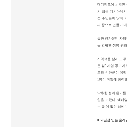
대기점도에 세워진 예
의 집은 러시아에서
섬 주민들이 많이 
라 종으로 만들어 
들판 한가운데 자리한
물 안팎엔 생명·평
지역색을 살리고 주민
은 섬’ 사업 공모에
도와 신안군이 40
1명이 작업에 참여했
낙후한 섬이 활기를
일을 도왔다. 예배
는 볼 게 없던 섬에
■ 외딴섬 잇는 순례