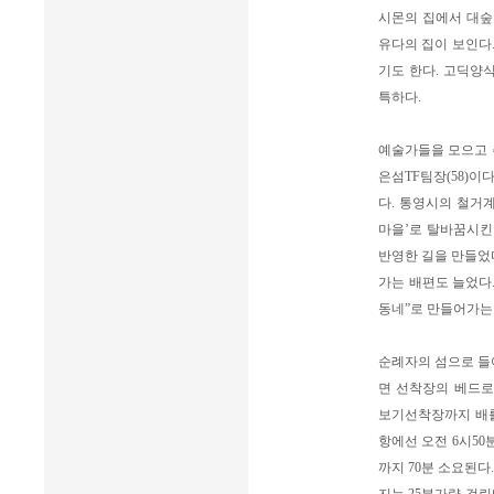
시몬의 집에서 대숲
유다의 집이 보인다.
기도 한다. 고딕양
특하다.
예술가들을 모으고 
은섬TF팀장(58)이
다. 통영시의 철거계
마을’로 탈바꿈시킨
반영한 길을 만들었
가는 배편도 늘었다.
동네”로 만들어가는
순례자의 섬으로 들
면 선착장의 베드로
보기선착장까지 배를
항에선 오전 6시50분
까지 70분 소요된다.