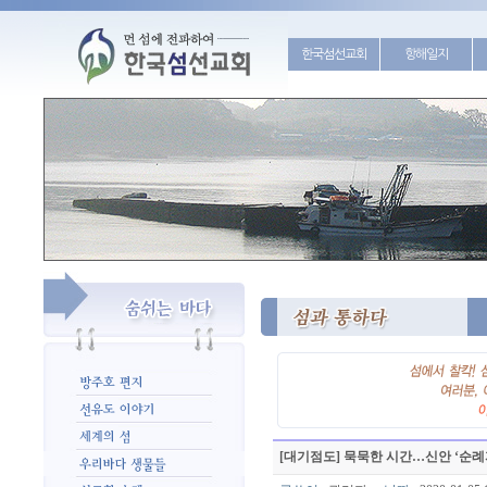
한국섬선교회
항해일지
[대기점도] 묵묵한 시간…신안 ‘순례