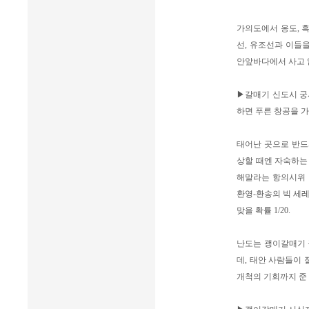
가의도에서 옹도, 
선, 유조선과 이들
안앞바다에서 사고 
▶갈매기 신도시 궁
하면 푸른 창공을 
태어난 곳으로 반드
상할 때엔 자숙하는
해말라는 항의시위 
환영-환송의 빅 세레모
맞을 확률 1/20.
난도는 괭이갈매기 
데, 태안 사람들이
개척의 기회까지 준 