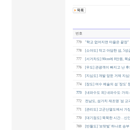
번호
779
"학교 없어지면 마을은 끝장"
778
[소야도] 작고 아담한 섬, 
777
[서거차도] 90cm에 8만원, 
776
[우도] 관광객이 빠지고 난 후
775
[지심도] 개발 앞둔 거제 지심
774
[장도] 여수 예술의 섬 '장도
773
[내파수도 외] 내파수도·가의
772
전남도, 섬가치 재조명 '섬 교
771
[관리도] 고군산열도에서 가
770
[대기점도] 묵묵한 시간…신안
769
[반월도] '보랏빛' 하나로 승