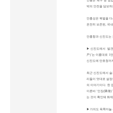
안흥은 왜구 등 침
박의 안전을 담보하
안흥성은 북벌을 다시
온전히 보존된, 국내
안흥항과 신진도는 
▶신진도에서 발견
戶)’는 이름대로 1
신진도에 만호청까지 
최근 신진도에서 슬
리들이 멋대로 설정한
의 이야기이다. 한 
이른바 ‘인징(隣徵)
는 것이 확인돼 화제
▶가의도 육쪽마늘 o