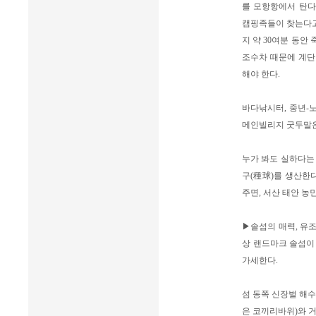
를 모항항에서 탄다
캠핑족들이 찾는다고
지 약 30여분 동안
조수차 때문에 계단
해야 한다.
바다낚시터, 중년-
메인빌리지 굿두말은
누가 봐도 실하다는 
구(種球)를 생산한
주면, 서산 태안 
▶솔섬의 매력, 유
상 랜드마크 솔섬이
가세한다.
섬 동쪽 신장벌 해
은 코끼리바위)와 