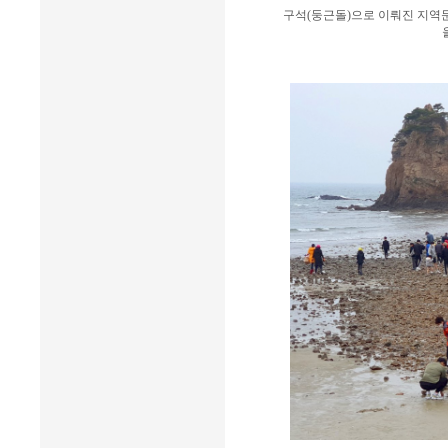
구석(둥근돌)으로 이뤄진 지역문