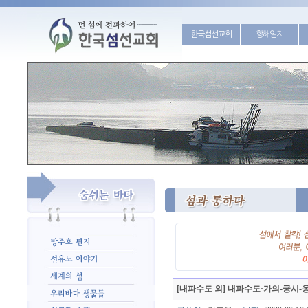
한국섬선교회
항해일지
[내파수도 외] 내파수도·가의-궁시-