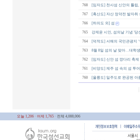
768
[임자도] 천사섬 신안의 튤립
767
[흑산도] 자산 정약전 발자취
766
[하의도 외] 섬
765
강제윤 시인, 섬의날 기념 '당
764
[덕적도] 서해의 국민관광지 ‘
763
8월 8일 섬의 날 맞아…대학생 
762
[임자도] 신안 섬 깡다리 축제
761
[비양도] 제주 섬 속의 섬 투어
760
[울릉도] 일주도로 완공된 아름
오늘 1,206
· 어제 1,765
· 전체 4,088,006