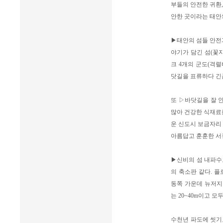
부들의 안전한 귀환,
안한 곳이라는 태안
▶태안의 섬들 안전과
야기가 담긴 섬(꽃
크 4개의 군도(격
닷길을 표류하다 긴급
또 ▷바닷길을 잘 안
많아 건강한 식재료를
운 신도시 보금자리 
아름답고 훈훈한 서
▶신비의 섬 내파수
의 축소판 같다. 
동쪽 가운데 뉴저지
는 20~40m이고 
수천년 파도에 씻기