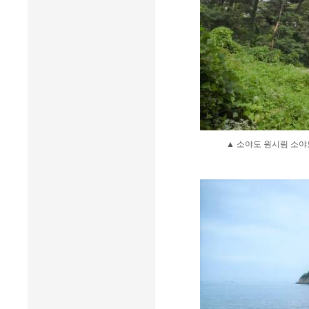
▲ 소야도 원시림 소야