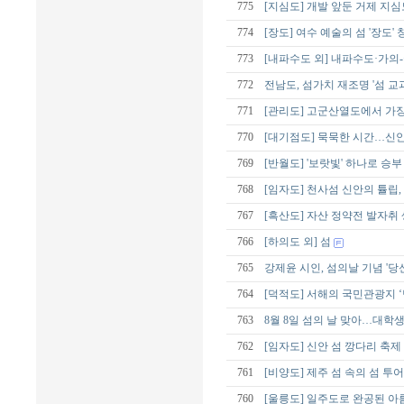
775
[지심도] 개발 앞둔 거제 지심
774
[장도] 여수 예술의 섬 '장도
773
[내파수도 외] 내파수도·가의
772
전남도, 섬가치 재조명 '섬 교
771
[관리도] 고군산열도에서 가
770
[대기점도] 묵묵한 시간…신안
769
[반월도] '보랏빛' 하나로 승
768
[임자도] 천사섬 신안의 튤립
767
[흑산도] 자산 정약전 발자취
766
[하의도 외] 섬
765
강제윤 시인, 섬의날 기념 '당
764
[덕적도] 서해의 국민관광지 ‘
763
8월 8일 섬의 날 맞아…대학생 
762
[임자도] 신안 섬 깡다리 축제
761
[비양도] 제주 섬 속의 섬 투어
760
[울릉도] 일주도로 완공된 아름