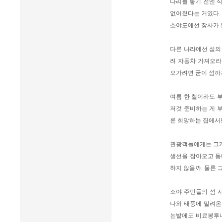
다리를 놓기 전엔 식
없어졌다는 거였다.
소야도에선 장사가 
다른 나라에선 섬의
려 자동차 가져오라
오가려면 굳이 섬까지
여름 한 철이라도 
저것 준비하는 게 
론 희망하는 집에서만
관광객들에게는 그게 
생선을 잡아오고 동
하지 않을까. 물론 
소야 주민들의 섬 
나와 태풍에 밀려온
논밭에도 비료봉투나