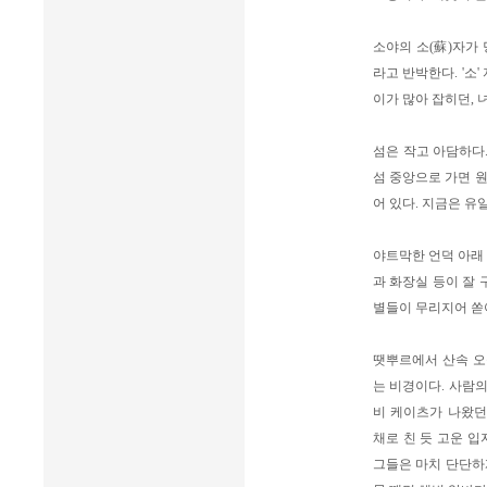
소야의 소(蘇)자가
라고 반박한다. '소
이가 많아 잡히던,
섬은 작고 아담하다.
섬 중앙으로 가면 
어 있다. 지금은 유
야트막한 언덕 아래 
과 화장실 등이 잘 
별들이 무리지어 쏟아
땟뿌르에서 산속 오
는 비경이다. 사람의
비 케이츠가 나왔던
채로 친 듯 고운 
그들은 마치 단단하게