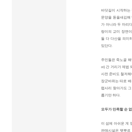
바닷길이 시작하는 
문양을 돋을새김해 
가 아니라 두 마리다
랑이의 교미 장면이
둘 다 다산을 의미
있단다.
주민들은 죽노골 해변
ot) 간 거리가 제
사전 준비도 철저해야
장군바위는 따로 배를
렵사리 찾아가도 그 
롭기만 하다.
모두가 만족할 순 
이 섬에 아쉬운 게 
판매시설은 땟뿌르 