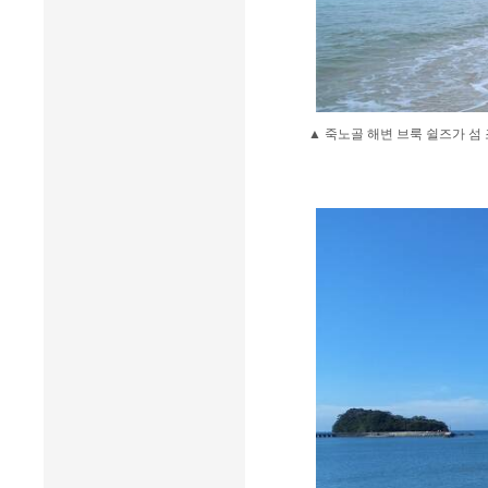
▲ 죽노골 해변 브룩 쉴즈가 섬 