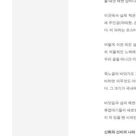
물 때면 해변 앞바다
이곳에서 실제 찍은 
세 주인공(차태현, 
다. 비 피하는 포스
어떻게 이런 외진 
의 저돌적인 노력에
우리 곁을 떠나간 
죽노골의 바닷가도 
비하면 아무것도 아니
다. 그 크기가 국내
바닷길과 섬의 해변
류껍데기들이 세로로 
이 차 있을 땐 시퍼
신화와 신비의 나라