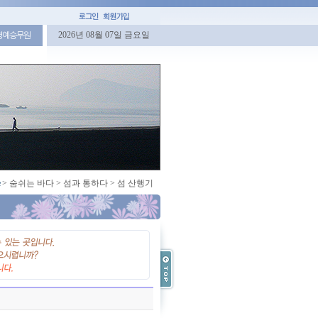
2026년 08월 07일 금요일
명예승무원
>
숨쉬는 바다
>
섬과 통하다
>
섬 산행기