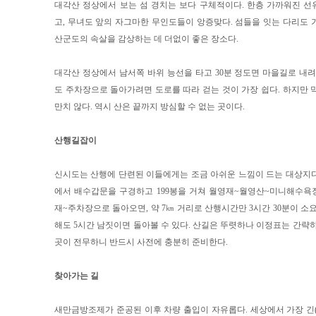
대각산 정상에서 보는 섬 경치는 보다 구체적이다. 한층 가까워진 
고, 무녀도 앞의 자그마한 무인도들이 앙증맞다. 섬들을 잇는 다리도 
산군도의 속살을 감상하는 데 더없이 좋은 장소다.
대각산 정상에서 남서쪽 바위 능선을 타고 30분 정도면 마을길로 내려
도 주차장으로 돌아가려면 도로를 따라 걷는 것이 가장 쉽다. 하지만 
만치 않다. 역시 산은 끝까지 방심할 수 없는 곳이다.
산행길잡이
신시도는 산행에 단련된 이들에게는 조금 아쉬운 느낌이 드는 대상지다.
에서 배수갑문을 구경하고 199봉을 거쳐 월영재~월영산~미니해수욕
재~주차장으로 돌아오면, 약 7㎞ 거리로 산행시간만 3시간 30분이 소
해도 5시간 남짓이면 돌아볼 수 있다. 산길은 뚜렷하나 이정표는 간략하
곳이 전무하니 반드시 사전에 충분히 준비한다.
찾아가는 길
새만금방조제가 준공된 이후 차량 출입이 자유롭다. 세상에서 가장 긴(