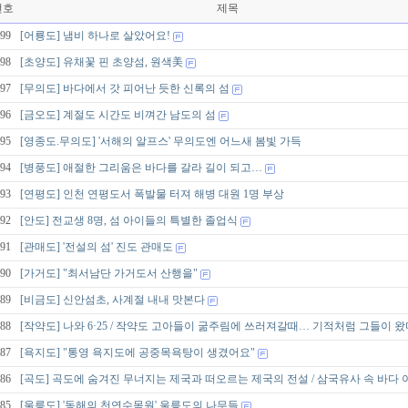
번호
제목
99
[어룡도] 냄비 하나로 살았어요!
98
[초양도] 유채꽃 핀 초양섬, 원색美
97
[무의도] 바다에서 갓 피어난 듯한 신록의 섬
96
[금오도] 계절도 시간도 비껴간 남도의 섬
95
[영종도.무의도] '서해의 알프스' 무의도엔 어느새 봄빛 가득
94
[병풍도] 애절한 그리움은 바다를 갈라 길이 되고…
93
[연평도] 인천 연평도서 폭발물 터져 해병 대원 1명 부상
92
[안도] 전교생 8명, 섬 아이들의 특별한 졸업식
91
[관매도] '전설의 섬' 진도 관매도
90
[가거도] "최서남단 가거도서 산행을"
89
[비금도] 신안섬초, 사계절 내내 맛본다
88
[작약도] 나와 6·25 / 작약도 고아들이 굶주림에 쓰러져갈때… 기적처럼 그들이 왔
87
[욕지도] "통영 욕지도에 공중목욕탕이 생겼어요"
86
[곡도] 곡도에 숨겨진 무너지는 제국과 떠오르는 제국의 전설 / 삼국유사 속 바다 
85
[울릉도] '동해의 천연수목원' 울릉도의 나무들