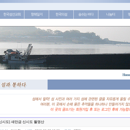
한국섬선교회
항해일지
한국의섬
숨쉬는 바다
나눔터
Home
신시도] 새만금 신시도 월영산