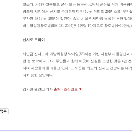
코스다. 서해안고속도로 군산 또는 동군산 IC에서 군산을 거쳐 비응항
방조제 시점에서 신시도 주차장까지 약 16㎞ 거리로 20분 소요. 부안
구간만 약 17㎞, 20분이 걸린다. 숙박 시설은 새만금 남쪽인 부안 일대
비손영성원황토방(063-581-2594)은 1인당 1만원으로 황토방(4~10인실
신시도 토박이
새만금 신시도리 개발위원장 박태일(68)씨는 어린 시절부터 월영산과
던 섬 토박이다. 그가 주민들과 함께 이곳에 산길을 조성한 것은 4년 전
나며 사람들이 몰려들고 있다. 그가 꼽는 최고의 신시도 전망대는 대각
다 비슷한 모양이다.
김기환 월간山 기자
출처 - 조선일보 ▼