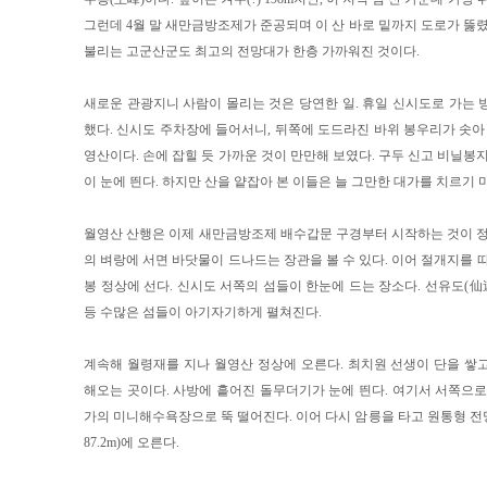
그런데 4월 말 새만금방조제가 준공되며 이 산 바로 밑까지 도로가 뚫렸
불리는 고군산군도 최고의 전망대가 한층 가까워진 것이다.
새로운 관광지니 사람이 몰리는 것은 당연한 일. 휴일 신시도로 가는 
했다. 신시도 주차장에 들어서니, 뒤쪽에 도드라진 바위 봉우리가 솟아 
영산이다. 손에 잡힐 듯 가까운 것이 만만해 보였다. 구두 신고 비닐봉
이 눈에 띈다. 하지만 산을 얕잡아 본 이들은 늘 그만한 대가를 치르기 
월영산 산행은 이제 새만금방조제 배수갑문 구경부터 시작하는 것이 정
의 벼랑에 서면 바닷물이 드나드는 장관을 볼 수 있다. 이어 절개지를 따
봉 정상에 선다. 신시도 서쪽의 섬들이 한눈에 드는 장소다. 선유도(仙
등 수많은 섬들이 아기자기하게 펼쳐진다.
계속해 월령재를 지나 월영산 정상에 오른다. 최치원 선생이 단을 쌓
해오는 곳이다. 사방에 흩어진 돌무더기가 눈에 띈다. 여기서 서쪽으로
가의 미니해수욕장으로 뚝 떨어진다. 이어 다시 암릉을 타고 원통형 전망
87.2m)에 오른다.