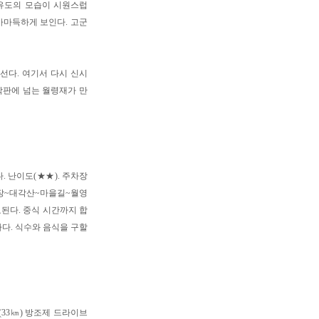
선유도의 모습이 시원스럽
가마득하게 보인다. 고군
선다. 여기서 다시 신시
막판에 넘는 월령재가 만
 난이도(★★). 주차장
장~대각산~마을길~월영
요된다. 중식 시간까지 합
다. 식수와 음식을 구할
33㎞) 방조제 드라이브