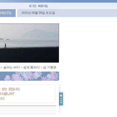
2026년 08월 08일 토요일
명예승무원
>
숨쉬는 바다
>
섬과 통하다
>
섬 기행문