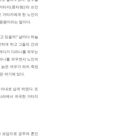
거타지(居타知)'라 쓰인
은 거타지에게 한 노인이
 용왕이라는 말이다.
고 있을까? 날마다 하늘
못하게 하고 그들의 간과
 게다가 다라니를 외우는
다라니를 외우면서 노인의
은 늙은 여우가 되어 죽었
닭은 여기에 있다.
아내로 삼게 하였다. 또
당나라에서 귀국한 거타지
그 보답으로 공주와 혼인