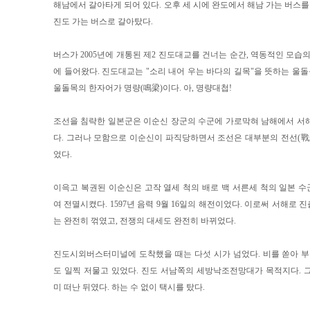
해남에서 갈아타게 되어 있다. 오후 세 시에 완도에서 해남 가는 버스를
진도 가는 버스로 갈아탔다.
버스가 2005년에 개통된 제2 진도대교를 건너는 순간, 역동적인 모습
에 들어왔다. 진도대교는 "소리 내어 우는 바다의 길목"을 뜻하는 울돌
울돌목의 한자어가 명량(鳴梁)이다. 아, 명량대첩!
조선을 침략한 일본군은 이순신 장군의 수군에 가로막혀 남해에서 서
다. 그러나 모함으로 이순신이 파직당하면서 조선은 대부분의 전선(戰
었다.
이윽고 복권된 이순신은 고작 열세 척의 배로 백 서른세 척의 일본 
여 전멸시켰다. 1597년 음력 9월 16일의 해전이었다. 이로써 서해로
는 완전히 꺾였고, 전쟁의 대세도 완전히 바뀌었다.
진도시외버스터미널에 도착했을 때는 다섯 시가 넘었다. 비를 쏟아 부
도 일찍 저물고 있었다. 진도 서남쪽의 세방낙조전망대가 목적지다. 
미 떠난 뒤였다. 하는 수 없이 택시를 탔다.