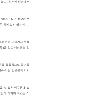
 탔고, 네 시에 해남에서
의 이순신 장군 동상이 눈
목 위에 걸려 있는데, 이
해로 전혀 나아가지 못했
船)을 잃고 해상권도 잃
수군을 울돌목으로 끌어들
 진출하려던 일본군의 의지
을 것 같은 먹구름에 날
그런데 마지막 버스는 이