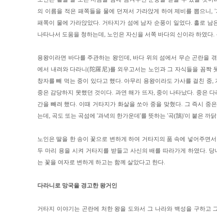
의 이름을 적은 패쪽들을 물에 던져서 가라앉게 하여 제비를 뽑으니, '
패쪽이 물에 가라앉았다. 거타지가 섬에 남자 순풍이 일었다. 홀로 남
나타나서 도움을 청하는데, 노인은 자신을 서쪽 바다의 신이라 하였다.
용왕이라면 바다를 주관하는 왕인데, 바다 위의 섬에서 무슨 곤란을 겪
에서 내려와 다라니(陀羅尼)를 외우고서는 노인과 그 자식들을 꼼짝 
창자를 빼 먹는 중이 있다고 했다. 아무리 용왕이라도 가사를 걸친 중,
중은 감당하지 못했던 것이다. 과연 해가 뜨자, 중이 나타났다. 중은 
간을 빼려 했다. 이때 거타지가 화살을 쏘아 중을 맞혔다. 그 즉시 중
는데, 곡도 또는 곡섬에 '과녁의 한가운데'를 뜻하는 '곡(鵠)'이 붙은 까
노인은 딸을 한 송이 꽃으로 변하게 하여 거타지의 품 속에 넣어주면서 
두 마리 용을 시켜 거타지를 받들고 사신의 배를 따라가게 하였다. 
는 꽃을 여자로 변하게 하고는 함께 살았다고 한다.
다라니로 망국을 경고한 왕거인
거타지 이야기는 곤란에 처한 왕을 도와서 그 나라와 백성을 구하고 