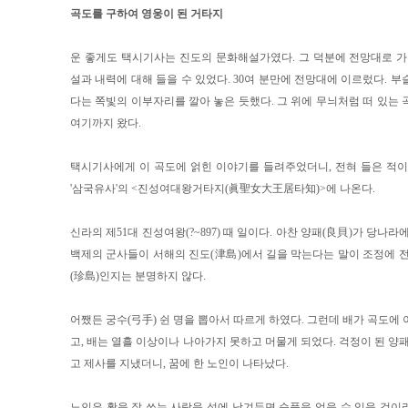
곡도를 구하여 영웅이 된 거타지
운 좋게도 택시기사는 진도의 문화해설가였다. 그 덕분에 전망대로 가
설과 내력에 대해 들을 수 있었다. 30여 분만에 전망대에 이르렀다. 
다는 쪽빛의 이부자리를 깔아 놓은 듯했다. 그 위에 무늬처럼 떠 있는 곡
여기까지 왔다.
택시기사에게 이 곡도에 얽힌 이야기를 들려주었더니, 전혀 들은 적이
'삼국유사'의 <진성여대왕거타지(眞聖女大王居타知)>에 나온다.
신라의 제51대 진성여왕(?~897) 때 일이다. 아찬 양패(良貝)가 당나라
백제의 군사들이 서해의 진도(津島)에서 길을 막는다는 말이 조정에 전
(珍島)인지는 분명하지 않다.
어쨌든 궁수(弓手) 쉰 명을 뽑아서 따르게 하였다. 그런데 배가 곡도에
고, 배는 열흘 이상이나 나아가지 못하고 머물게 되었다. 걱정이 된 양
고 제사를 지냈더니, 꿈에 한 노인이 나타났다.
노인은 활을 잘 쏘는 사람을 섬에 남겨두면 순풍을 얻을 수 있을 것이