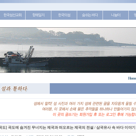
한국섬선교회
항해일지
한국의섬
숨쉬는 바다
나눔터
Home
곡도] 곡도에 숨겨진 무너지는 제국과 떠오르는 제국의 전설 / 삼국유사 속 바다 이야기