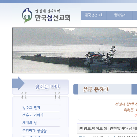
한국섬선교회
항해일지
[백령도.덕적도 외] 인천앞바다 섬 배