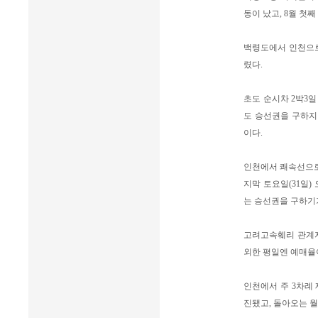
동이 났고, 8월 첫
백령도에서 인천으로 
렸다.
초도 순시차 2박3일
도 승선권을 구하지
이다.
인천에서 쾌속선으로
지막 토요일(31일)
는 승선권을 구하기
고려고속훼리 관계자
외한 평일엔 예매율
인천에서 주 3차례 
진됐고, 돌아오는 월