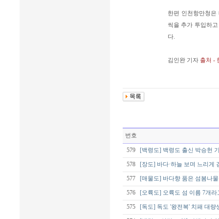
한편 인천항만청은 
씩을 추가 투입하고 
다.
김인완 기자
출처 -
번호
579
[백령도] 백령도 출신 박승헌 기
578
[장도] 바다·하늘 보며 느리게 
577
[매물도] 바다향 품은 섬봄나물
576
[오륙도] 오륙도 섬 이름 7개라
575
[독도] 독도 '왕전복' 치패 대