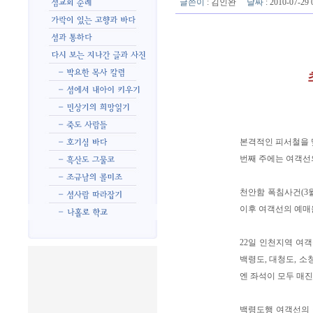
글쓴이
:
김인완
날짜
: 2010-07-2
본격적인 피서철을 
번째 주에는 여객선의
천안함 폭침사건(3월
이후 여객선의 예매
22일 인천지역 여
백령도, 대청도, 
엔 좌석이 모두 매진
백령도행 여객선의 경