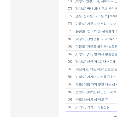
574
[백령도.연평도 외] 서해바다 
573
[임자도] 국내 최대 규모 신
572
[증도. 신지도. 나라도 외] 하
571
[거문도] 거문도 수선화 만나던
570
[울릉도] '신비의 섬' 울릉도에 
569
[대청도] 산업은행, 도·서 벽
568
[거문도] 거문도 불탄봉~보로
567
[사량도.상도] 발 아래 황홀경
566
[임자도] 신안 '제4회 병어축제'
565
[대난지도] '대난지도' 명품섬 
564
[가덕도] 거가대교 개통 D-1년,
563
[우도] 여덟 가지 빛깔 내는 섬
562
[안면도.천수만] 태안반도에 
561
[백도] 천상의 섬 백도
560
[가거도] 가거도 독실산