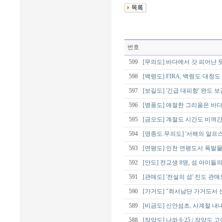
번호
599
[무의도] 바다에서 갓 피어난 
598
[백령도] FIRA, 백령도·대청
597
[보길도] '긴급 대피항' 완도 
596
[병풍도] 애절한 그리움은 바
595
[금오도] 계절도 시간도 비껴간
594
[영종도.무의도] '서해의 알프
593
[연평도] 인천 연평도서 폭발물
592
[안도] 전교생 8명, 섬 아이들
591
[관매도] '전설의 섬' 진도 관매
590
[가거도] "최서남단 가거도서 
589
[비금도] 신안섬초, 사계절 내
588
[작약도] 나와 6·25 / 작