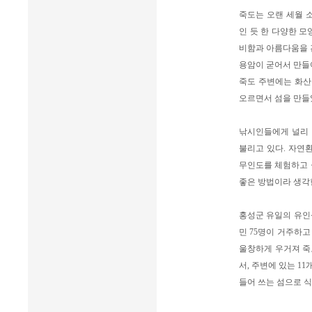
죽도는 오랜 세월 
인 듯 한 다양한 
비함과 아름다움을 
용암이 굳어서 만들
죽도 주변에는 화산
오르면서 섬을 만들
낚시인들에게 널리 
불리고 있다. 자연
무인도를 체험하고 
좋은 방법이라 생각
홍성군 유일의 유인
민 75명이 거주하고
울창하게 우거져 죽
서, 주변에 있는 1
들어 쓰는 섬으로 