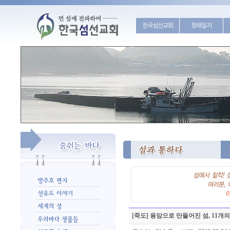
한국섬선교회
항해일지
[죽도] 용암으로 만들어진 섬, 11