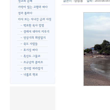
글쓴이
:
양승용
날짜
: 2010-08-0