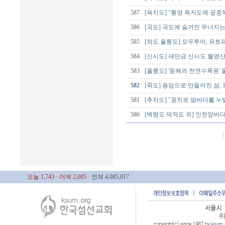
587
[욕지도] "통영 욕지도에 공
586
[곡도] 곡도에 숨겨진 무너지는
585
[외도.울릉도] 모두투어, 유토
584
[신시도] 새만금 신시도 월영
583
[울릉도] '동해의 천연수목원'
582
[죽도] 용암으로 만들어진 섬,
581
[추자도] "꽁치로 밤바다를 누
580
[백령도.덕적도 외] 인천앞바다
오늘 1,743
· 어제 2,005
· 전체 4,085,017