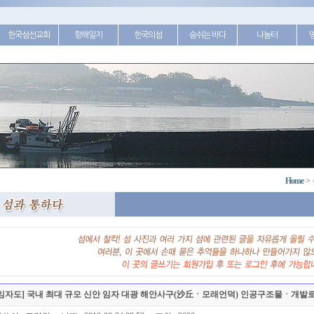
한국섬선교회
항해일지
한국의섬
숨쉬는 바다
나눔터
Home
>
[임자도] 국내 최대 규모 신안 임자 대광 해안사구(沙丘ㆍ모래언덕) 인공구조물ㆍ개발