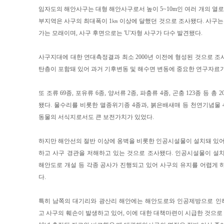
임자도의 해안사구는 대형 해안사구로서 높이 5~10m인 여러 개의 열로
부지역은 사구의 최대폭이 1㎞ 이상에 달했던 것으로 조사됐다. 사구는 약
가는 모래이며, 사구 후면으로는 'U'자형 사구가 다수 발견됐다.
사구지대에 대한 연대측정결과 최소 2000년 이전에 형성된 것으로 조
탄층이 포함돼 있어 과거 기후변동 및 해수면 변동에 중요한 연구자료가
또 조류 69종, 포유류 6종, 양서류 2종, 파충류 4종, 곤충 123종 등 총
됐다. 물수리를 비롯한 멸종위기종 4종과, 붉은배새매 등 천연기념물 
동물의 서식지로서도 큰 보전가치가 있었다.
하지만 해안선의 절반 이상에 옹벽을 비롯한 인공시설물이 설치돼 있어
하고 사구 경관을 저해하고 있는 것으로 조사됐다. 인공시설물이 설
해안도로 개설 등 각종 공사가 진행되고 있어 사구의 유지를 어렵게 
다.
특히 남쪽의 대기리와 광산리 해안에는 해안도로와 인공제방으로 인
고 사구의 훼손이 발생하고 있어, 이에 대한 대책마련이 시급한 것으로 