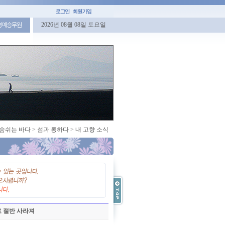
2026년 08월 08일 토요일
명예승무원
숨쉬는 바다
>
섬과 통하다
>
내 고향 소식
로 절반 사라져