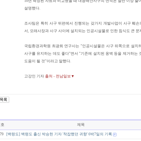
10년 측정된 자료와 비교했을 때 대광해안사구의 면적은 절반 이상 줄
설명했다.
조사팀은 특히 사구 뒤편에서 진행되는 갖가지 개발사업이 사구 훼손
서, 모래사장과 사구 사이에 설치되는 인공시설물로 인한 침식도 큰 문
국립환경과학원 최광희 연구사는 "인공시설물은 사구 뒤쪽으로 설치하
사구를 유지하는 데도 좋다"면서 "기존에 설치된 옹벽 등을 제거하는 
도움이 될 것"이라고 말했다.
고강인 기자
출처 - 전남일보▼
번호
제목
79
[백령도] 백령도 출신 박승헌 기자 '착잡했던 귀향' 6박7일의 기록