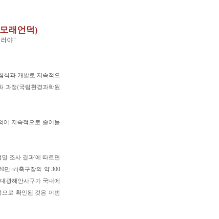
(모래언덕)
러야"
안침식과 개발로 지속적으
변화 과정(국립환경과학원
적이 지속적으로 줄어들
정밀 조사 결과'에 따르면
20만㎡(축구장의 약 300
안 대광해안사구가 국내에
적으로 확인된 것은 이번