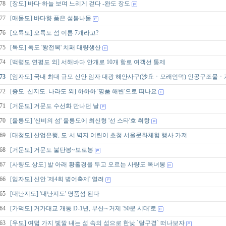
78
[장도] 바다·하늘 보며 느리게 걷다 -완도 장도
77
[매물도] 바다향 품은 섬봄나물
76
[오륙도] 오륙도 섬 이름 7개라고?
75
[독도] 독도 '왕전복' 치패 대량생산
74
[백령도.연평도 외] 서해바다 안개로 10개 항로 여객선 통제
73
[임자도] 국내 최대 규모 신안 임자 대광 해안사구(沙丘ㆍ모래언덕) 인공구조물
72
[증도. 신지도. 나라도 외] 하하하 '명품 해변'으로 떠나요
71
[거문도] 거문도 수선화 만나던 날
70
[울릉도] '신비의 섬' 울릉도에 최신형 '선 스타'호 취항
69
[대청도] 산업은행, 도·서 벽지 어린이 초청 서울문화체험 행사 가져
68
[거문도] 거문도 불탄봉~보로봉
67
[사량도.상도] 발 아래 황홀경을 두고 오르는 사량도 옥녀봉
66
[임자도] 신안 '제4회 병어축제' 열려
65
[대난지도] '대난지도' 명품섬 된다
64
[가덕도] 거가대교 개통 D-1년, 부산∼거제 '50분 시대'로
63
[우도] 여덟 가지 빛깔 내는 섬 속의 섬으로 한낮 `달구경` 떠나보자