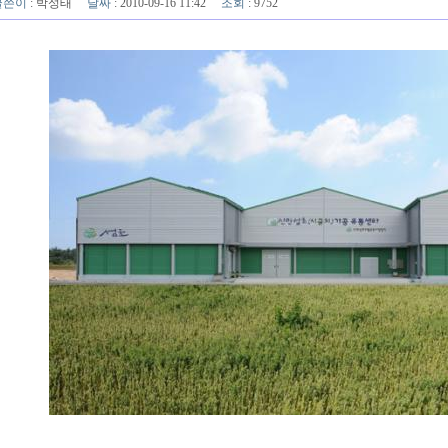
글쓴이
:
박성태
날짜
: 2010-09-16 11:42
조회
: 9752