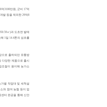
억3100만원, 군비 17억
품개발 등을 제외한 29억8
.59㎡)과 도초면 발매
 1일 14.4톤의 섬초를
장으로 출하되던 유통방
 등 다양한 제품으로 출시
급조절이 용이해 농가소
농가별 작업대 및 세척설
소와 참여 농협 등이 업
통센터 완공을 통해 신안