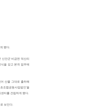
게 됐다.
분 신안군 비금면 덕산리
공식을 갖고 본격 업무에
없어 산물 그대로 출하해
안섬초조합공동사업법인'을
센터를 건립하게 됐다.
로 보인다.