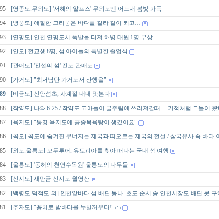
95
[영종도.무의도] '서해의 알프스' 무의도엔 어느새 봄빛 가득
94
[병풍도] 애절한 그리움은 바다를 갈라 길이 되고…
93
[연평도] 인천 연평도서 폭발물 터져 해병 대원 1명 부상
92
[안도] 전교생 8명, 섬 아이들의 특별한 졸업식
91
[관매도] '전설의 섬' 진도 관매도
90
[가거도] "최서남단 가거도서 산행을"
89
[비금도] 신안섬초, 사계절 내내 맛본다
88
[작약도] 나와 6·25 / 작약도 고아들이 굶주림에 쓰러져갈때… 기적처럼 그들이 왔
87
[욕지도] "통영 욕지도에 공중목욕탕이 생겼어요"
86
[곡도] 곡도에 숨겨진 무너지는 제국과 떠오르는 제국의 전설 / 삼국유사 속 바다 
85
[외도.울릉도] 모두투어, 유토피아를 찾아 떠나는 국내 섬 여행
84
[울릉도] '동해의 천연수목원' 울릉도의 나무들
83
[신시도] 새만금 신시도 월영산
82
[백령도.덕적도 외] 인천앞바다 섬 배편 동나..초도 순시 송 인천시장도 배편 못 구
81
[추자도] "꽁치로 밤바다를 누빌꺼우다!"
(1)