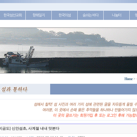
한국섬선교회
항해일지
한국의섬
숨쉬는 바다
나눔터
Home
>
비금도] 신안섬초, 사계절 내내 맛본다