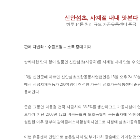
신안섬초, 사계절 내내 맛본다
하루 14톤 처리 규모 가공유통센터 준공
판매 다변화ㆍ수급조절… 소득 증대 기대
쌉싸래한 맛과 향이 일품인 신안섬초(시금치)를 사계절 내내 맛볼 수 있
13일 신안군에 따르면 신안섬초조합공동사업법인은 15일 오후 2시30
에서 시금치재배농가 200여명이 참석한 가운데 섬초가공유통센터 준
들어간다.
군은 그동안 겨울철 전국 시금치의 36.5%를 생산하고도 가공시설이 
오다가 지난 2008년 12월 비금농협과 도초농협이 공동출자해 '신
설립한 이후 정부의 광역클러스터활성화사업으로 지정돼 섬초가공유통
이번 유통센터 건립으로 농촌일자리 및 부가가치 창출에도 기여할 것으