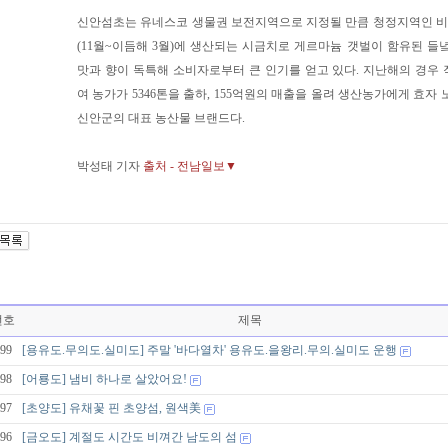
신안섬초는 유네스코 생물권 보전지역으로 지정될 만큼 청정지역인 
(11월~이듬해 3월)에 생산되는 시금치로 게르마늄 갯벌이 함유된 들
맛과 향이 독특해 소비자로부터 큰 인기를 얻고 있다. 지난해의 경우 작
여 농가가 5346톤을 출하, 155억원의 매출을 올려 생산농가에게 효자
신안군의 대표 농산물 브랜드다.
박성태 기자
출처 - 전남일보▼
번호
제목
99
[용유도.무의도.실미도] 주말 '바다열차' 용유도.을왕리.무의.실미도 운행
98
[어룡도] 냄비 하나로 살았어요!
97
[초양도] 유채꽃 핀 초양섬, 원색美
96
[금오도] 계절도 시간도 비껴간 남도의 섬