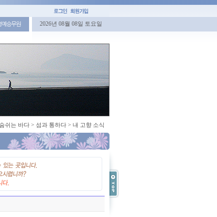
2026년 08월 08일 토요일
명예승무원
숨쉬는 바다
>
섬과 통하다
>
내 고향 소식