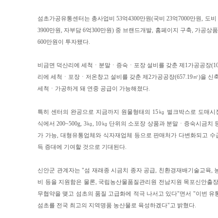
섬초가공유통센터는 총사업비 53억4300만원(국비 23억7000만원, 도비 6
3900만원, 자부담 6억300만원) 중 브랜드개발, 홈페이지 구축, 가공상
600만원이 투자됐다.
비금면 덕산리에 세척ㆍ분말ㆍ증숙ㆍ포장 설비를 갖춘 제1가공공장(1050
리에 세척ㆍ포장ㆍ저온창고 설비를 갖춘 제2가공공장(657.19㎡)을 신축해
세척ㆍ가공하게 돼 연중 공급이 가능해졌다.
특히 센터의 완공으로 지금까지 원물형태의 15㎏ 벌크박스로 도매시
식에서 200~500g, 3㎏, 10㎏ 단위의 소포장 상품과 분말ㆍ증숙시금치
가 가능, 대형유통업체와 식자재업체 등으로 판매처가 다변화되고 수
득 증대에 기여할 것으로 기대된다.
신안군 관계자는 "섬 재래종 시금치 종자 공급, 친환경재배기술교육, 
비 등을 지원함은 물론, 국립농산물품질관리원 전남지원 목포신안출장
무협약을 맺고 섬초의 품질 고급화에 적극 나서고 있다"면서 "이번 유
섬초를 전국 최고의 지역명품 농산물로 육성하겠다"고 밝혔다.