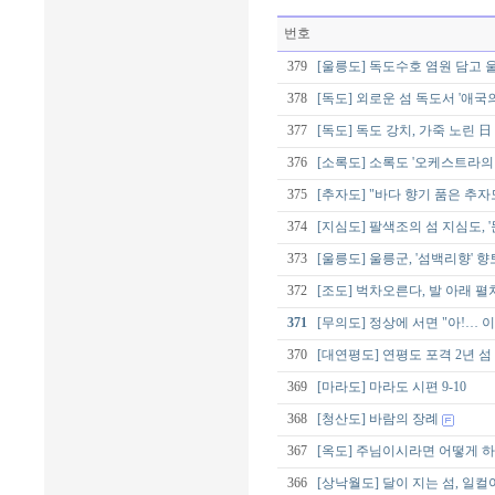
번호
379
[울릉도] 독도수호 염원 담고
378
[독도] 외로운 섬 독도서 '애국
377
[독도] 독도 강치, 가죽 노린 日
376
[소록도] 소록도 '오케스트라의
375
[추자도] "바다 향기 품은 추
374
[지심도] 팔색조의 섬 지심도, 
373
[울릉도] 울릉군, '섬백리향'
372
[조도] 벅차오른다, 발 아래 펼
371
[무의도] 정상에 서면 "아!… 
370
[대연평도] 연평도 포격 2년 
369
[마라도] 마라도 시편 9-10
368
[청산도] 바람의 장례
367
[옥도] 주님이시라면 어떻게 하
366
[상낙월도] 달이 지는 섬, 일컬어