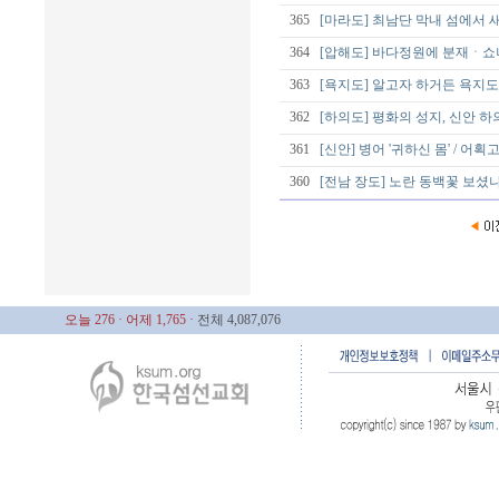
365
[마라도] 최남단 막내 섬에서 
364
[압해도] 바다정원에 분재ㆍ쇼
363
[욕지도] 알고자 하거든 욕지도로
362
[하의도] 평화의 성지, 신안
361
[신안] 병어 '귀하신 몸' / 어
360
[전남 장도] 노란 동백꽃 보셨
오늘 276
· 어제 1,765
· 전체 4,087,076