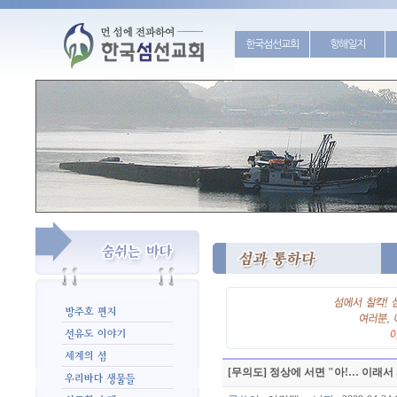
한국섬선교회
항해일지
[무의도] 정상에 서면 "아!… 이래서