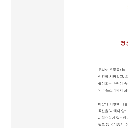
정
무의도 호룡곡산에 
여전히 시커멓고, 초
불어오는 바람이 숲
의 파도소리까지 삼
바람의 저항에 떼놓
곡산을 '서해의 알프
시원스럽게 탁트인 
월도 등 옹기종기 