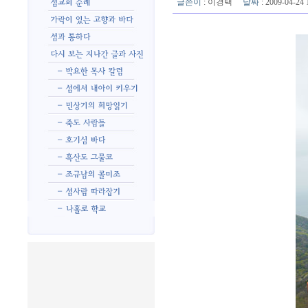
글쓴이
:
이경택
날짜
: 2009-04-2