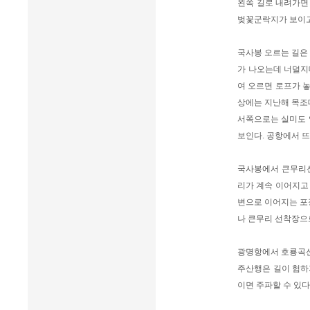
왼쪽 길로 내려가면
벚꽃군락지가 보이고
국사봉 오르는 길은
가 나오는데 너덜지
여 오르면 로프가 놓
상에는 지난해 목조
서쪽으로는 실미도
보인다. 공항에서 
국사봉에서 큰무리선
리가 계속 이어지고 
변으로 이어지는 포
나 큰무리 선착장으로
광명항에서 호룡곡산
주산행은 길이 험하
이면 주파할 수 있다