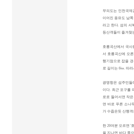
무의도는 인천국제공
이어진 용유도 남쪽 
라고 한다. 섬의 
등산객들이 즐겨찾는 
호룡곡산에서 국사
서 호룡곡산에 오른
행기점으로 잡을 경
로 길이는 6㎞. 따
광명항은 섬주민들에
이다. 최근 포구를
로로 들어서면 작은
면 바로 푸른 소나
가 수줍은듯 산행객
한 20여분 오르면 
을 지나면 바다 쪽으