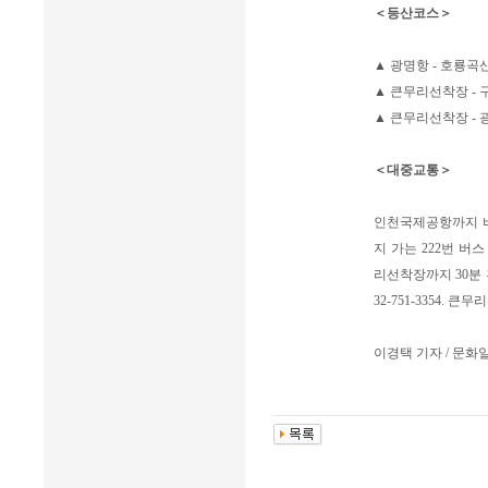
＜등산코스＞
▲ 광명항 - 호룡곡산
▲ 큰무리선착장 - 
▲ 큰무리선착장 - 
＜대중교통＞
인천국제공항까지 버
지 가는 222번 버
리선착장까지 30분 
32-751-3354.
이경택 기자 / 문화