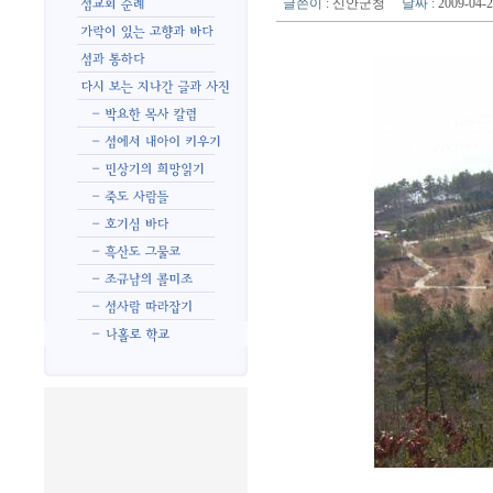
글쓴이
:
신안군청
날짜
: 2009-04